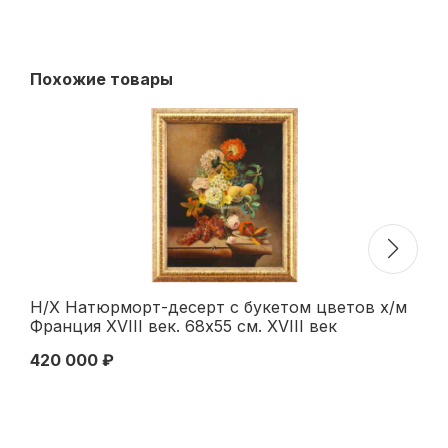
Похожие товары
Н/Х Натюрморт-десерт с букетом цветов х/м
Н/
Франция XVIII век. 68x55 см. XVIII век
по
420 000 ₽
32