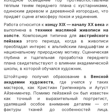
холодное освещение гор противопоставлены
тёплым теням переднего плана с кустарниками,
одиноким деревом и деревянной изгородью, что
придаёт сцене атмосферу покоя и уединения.
Работа относится к
концу XIX — началу XX века
и
выполнена в
технике масляной живописи на
холсте
. Композиция типична для
австрийского
пейзажа
этого периода, когда в живописи
преобладал интерес к альпийским ландшафтам и
национальному природному мотиву. Сценическая
глубина и тщательная проработка переднего
плана свидетельствуют о влиянии академической
школы, в которой обучался художник.
Штойтцнер получил образование в
Венской
академии художеств
, где учился у таких
мастеров, как Кристиан Грипенкерль и Аугуст
Айзенменгер. Помимо пейзажей он был известен
как точный и выразительный портретист,
уделявший особое внимание деталям — от
фактуры тканей до особенностей лица.