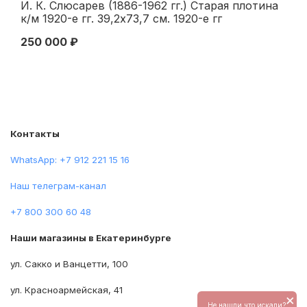
И. К. Слюсарев (1886-1962 гг.) Старая плотина
Ру
к/м 1920-е гг. 39,2x73,7 см. 1920-е гг
ча
40
250 000 ₽
22
Контакты
WhatsApp: +7 912 221 15 16
Наш телеграм-канал
+7 800 300 60 48
Наши магазины в Екатеринбурге
ул. Сакко и Ванцетти, 100
ул. Красноармейская, 41
×
Не нашли что искали?