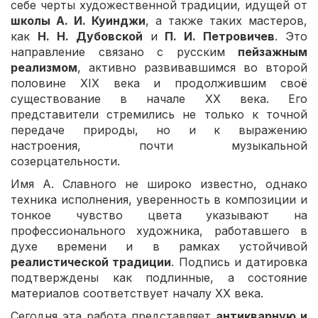
себе черты художественной традиции, идущей от
школы А. И. Куинджи
, а также таких мастеров,
как
Н. Н. Дубовской
и
П. И. Петровичев
. Это
направление связано с русским
пейзажным
реализмом
, активно развивавшимся во второй
половине XIX века и продолжившим своё
существование в начале XX века. Его
представители стремились не только к точной
передаче природы, но и к выражению
настроения, почти музыкальной
созерцательности.
Имя А. Славного не широко известно, однако
техника исполнения, уверенность в композиции и
тонкое чувство цвета указывают на
профессионального художника, работавшего в
духе времени и в рамках устойчивой
реалистической традиции
. Подпись и датировка
подтверждены как подлинные, а состояние
материалов соответствует началу XX века.
Сегодня эта работа представляет
антикварную и