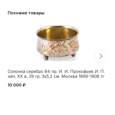
Похожие товары
Солонка серебро 84 пр. И. И. Прокофьев И. П.
Ст
нач. ХХ в. 29 гр. 3x5,2 см. Москва 1899-1908 гг
Мо
10 000 ₽
26