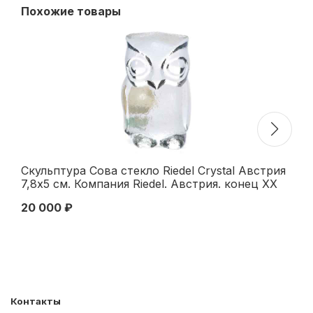
Похожие товары
Скульптура Сова стекло Riedel Crystal Австрия
Ск
7,8x5 см. Компания Riedel. Австрия. конец XX
Ла
века
см
20 000 ₽
50
Контакты