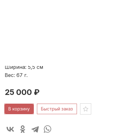
Австрийская империя 1839
Код: 10820
Вена, Австрийская империя
1839
г.
серебро 812-1000, штамп,
золочение
Высота: 19,5
см
Ширина: 5,5
см
Вес: 67
г.
25 000 ₽
В корзину
Быстрый заказ