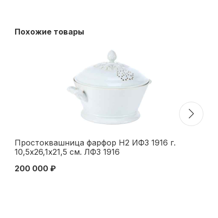
Похожие товары
Простоквашница фарфор Н2 ИФЗ 1916 г.
Со
10,5х26,1х21,5 см. ЛФЗ 1916
Ге
ко
200 000 ₽
55
Ге