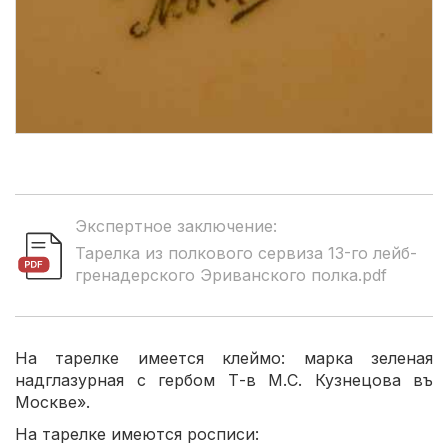
Экспертное заключение:
Тарелка из полкового сервиза 13-го лейб-
гренадерского Эриванского полка.pdf
На тарелке имеется клеймо: марка зеленая
надглазурная с гербом Т-в М.С. Кузнецова въ
Москве».
На тарелке имеются росписи: