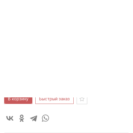
1920-е гг
Код: 10893
Россия
1920-е гг
металл, штамп, гравировка,
сборка
Высота: 9,5
см
Ширина: 13,3
см
50 000 ₽
В корзину
Быстрый заказ