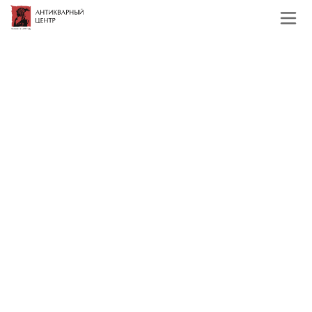
Главная
Каталог
Прочие предметы быта
Копилка-сейф сталь Россия (?)
нач. ХХ в. 9,5x13,3 см. Россия