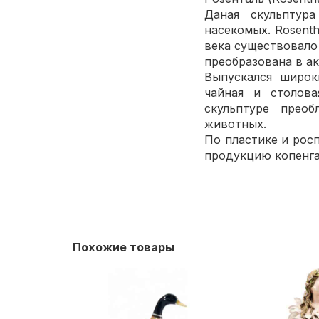
Даная скульптур
насекомых. Rosenth
века существовало
преобразована в а
Выпускался широк
чайная и столова
скульптуре прео
животных.
По пластике и рос
продукцию копенга
Похожие товары