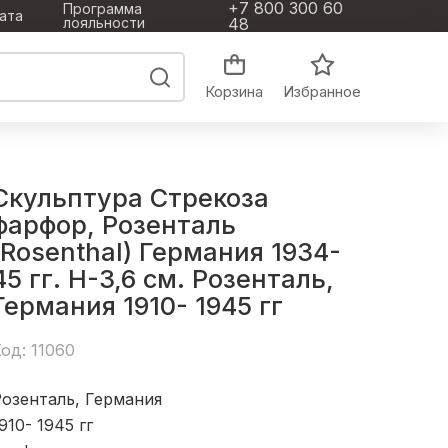
+7 800 300 60
Программа
ата
лояльности
48
Корзина
Избранное
Скульптура Стрекоза
фарфор, Розенталь
(Rosenthal) Германия 1934-
45 гг. Н-3,6 см. Розенталь,
Германия 1910- 1945 гг
од: 11060
озенталь, Германия
910- 1945 гг