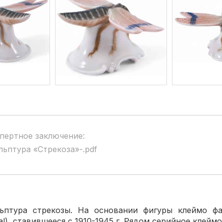
пертное заключение:
льптура «Стрекоза»-.pdf
ьптура стрекозы. На основании фигуры клеймо ф
l), ставившееся с 1910-1945 г. Рядом серийное клеймо 