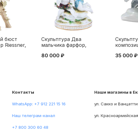
й бюст
Скульптура Два
Скульпту
 Riessner,
мальчика фарфор,
компози
 Kessel
Венская фарф. мануфакт.
медведя 
80 000 ₽
35 000 ₽
 XIX в.
кон. XIX в. Н-15,8 см.
фарфор,
огемия Конец
Австрия Последняя
(Zsolnay
треть XIX века
кон. ХХ в
Фабрика 
Венгрия 
Контакты
Наши магазины в Е
WhatsApp: +7 912 221 15 16
ул. Сакко и Ванцетти
Наш телеграм-канал
ул. Красноармейская
+7 800 300 60 48