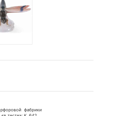
арфоровой фабрики
«в тесте»: К. 642.