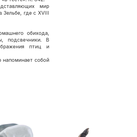
едставляющих мир
Зельбе, где с XVIII
омашнего обихода,
ы, подсвечники. В
ображения птиц и
р напоминает собой