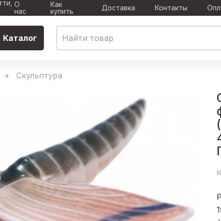
тти,
О
Как
Доставка
Контакты
Опл
нас
купить
Каталог
Скульптура
К
Р
1