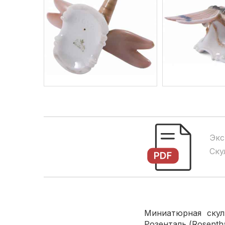
Экс
Ску
Миниатюрная скул
Розенталь (Rosentha