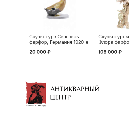
Скульптура Селезень
Скульптурны
фарфор, Германия 1920-е
Флора фарфор
гг. Н-15,4 см. Германия
Stellmacher &
20 000 ₽
108 000 ₽
1920-е гг
Amphora кон.
Н-26,5 см. Б
XIX века