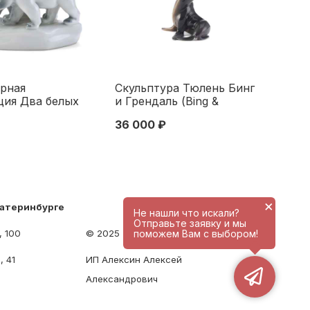
рная
Скульптура Тюлень Бинг
ция Два белых
и Грендаль (Bing &
на льдине
Grøndahl) Дания 1958–62
36 000 ₽
 Жолнаи
гг. Н-16,5 см. Копенгаген,
) Печ Венгрия
Дания 1958-1962 гг.
. Н-11 см.
Жолнаи, Печ,
1970 гг
×
катеринбурге
Не нашли что искали?
Отправьте заявку и мы
, 100
© 2025 - antique-center.ru
поможем Вам с выбором!
, 41
ИП Алексин Алексей
Александрович