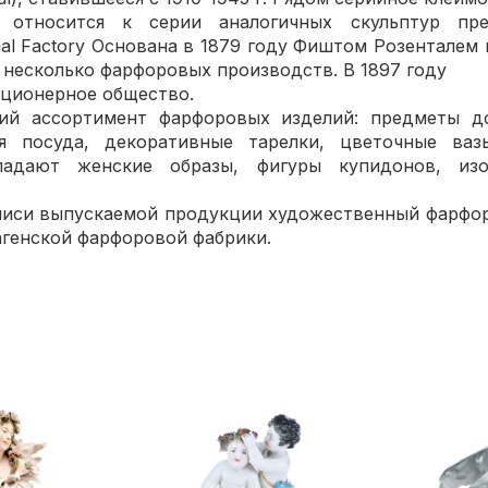
а относится к серии аналогичных скульптур пр
al Factory Основана в 1879 году Фиштом Розенталем в 
 несколько фарфоровых производств. В 1897 году
кционерное общество.
ий ассортимент фарфоровых изделий: предметы д
я посуда, декоративные тарелки, цветочные ваз
бладают женские образы, фигуры купидонов, из
писи выпускаемой продукции художественный фарфо
генской фарфоровой фабрики.