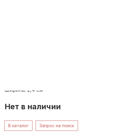
Декоративная ваза «Синий
дракон» Япония около 1980-гг
Код: 11092
Япония
около 1980-гг
фарфор, деколь подглазурная
Высота: 8,3
см
Ширина: 2,4
см
Нет в наличии
В каталог
Запрос на поиск