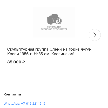
Скульптурная группа Олени на горке чугун,
Пр
Касли 1956 г. Н-35 см. Каслинский
19
машиностроительный завод 1956
чу
85 000 ₽
29
Контакты
WhatsApp: +7 912 221 15 16