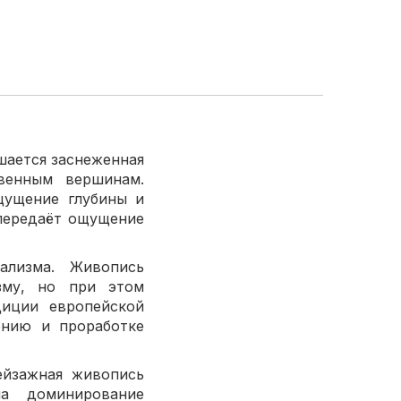
шается заснеженная
твенным вершинам.
щущение глубины и
 передаёт ощущение
ализма. Живопись
изму, но при этом
диции европейской
ению и проработке
ейзажная живопись
на доминирование