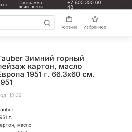
+7 800 300 60
Программа
ата
лояльности
48
Корзина
Избранное
Tauber Зимний горный
пейзаж картон, масло
Европа 1951 г. 66.3x60 см.
1951
од: 13139
Tauber
951
г.
артон, масло