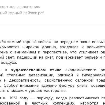
пертное заключение:
ний горный пейзаж.pdf
жён зимний горный пейзаж: на переднем плане возвы
крывается широкая долина, уходящая к величес
оена с вниманием к перспективе, что усиливает о
ый свет, падающий на снег, подчёркивает рельеф и
 воздуха.
ена в
художественном стиле
академического ре
ой степенью детализации, близкой к гиперреал
ь и декоративность, свойственную салонной тра
. Особое внимание уделено фактуре снега, освещ
рит о высоком уровне мастерства.
я к 1951 году — периоду, когда реалистическая п
ребованной в частных коллекциях, несмотря 