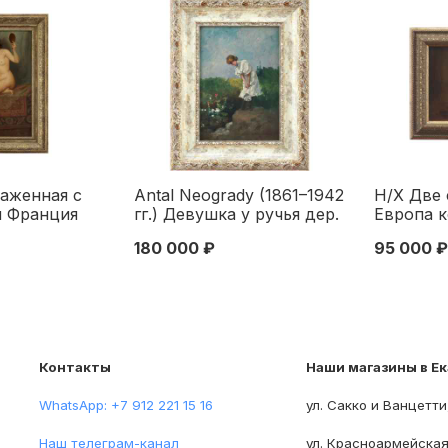
наженная с
Antal Neogrady (1861–1942
Н/Х Две 
м Франция
гг.) Девушка у ручья дер.
Европа ко
x38 см.
масл. Венгрия пер. чет.
24,2x32,
180 000 ₽
95 000 ₽
ерть XX века
XX в. 34x24 см. Первая
Конец XI
четверть XX века
Контакты
Наши магазины в Е
WhatsApp: +7 912 221 15 16
ул. Сакко и Ванцетти
Наш телеграм-канал
ул. Красноармейская