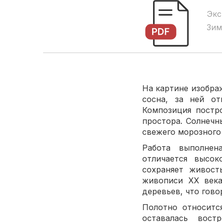
Экс
Зим
На картине изобра
сосна, за ней от
Композиция постр
простора. Солнечн
свежего морозного
Работа выполн
отличается высок
сохраняет живост
живописи XX века
деревьев, что гово
Полотно относитс
оставалась вост