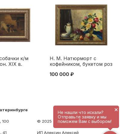
собачки к/м
H. M. Натюрморт с
н. XIX в.
кофейником, букетом роз
5 см. Европа
и фруктами х/м Европа
100 000 ₽
X века
62x84 см. первая
половина XX века
×
катеринбурге
Не нашли что искали?
Отправьте заявку и мы
, 100
© 2025 - antique-center.ru
поможем Вам с выбором!
, 41
ИП Алексин Алексей