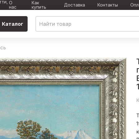
тти,
О
Как
Доставка
Контакты
Опл
нас
купить
Каталог
сь
К
1
к