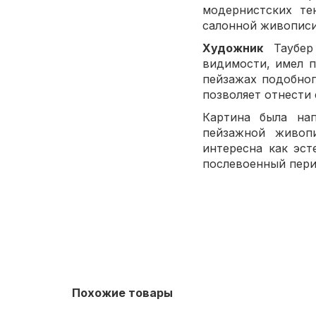
модернистских те
салонной живописи
Художник
Таубер 
видимости, имел п
пейзажах подобног
позволяет отнести
Картина была на
пейзажной живоп
интересна как эст
послевоенный пери
Похожие товары