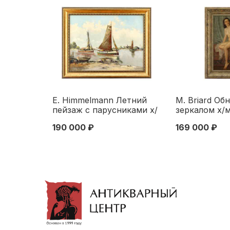
Е. Himmelmann Летний
M. Briard Об
пейзаж с парусниками х/
зеркалом х/
м Германия пер. пол. XX
1930-е гг. 61
190 000 ₽
169 000 ₽
в. 60x80 см. Германия
Первая четв
первая половина XX века