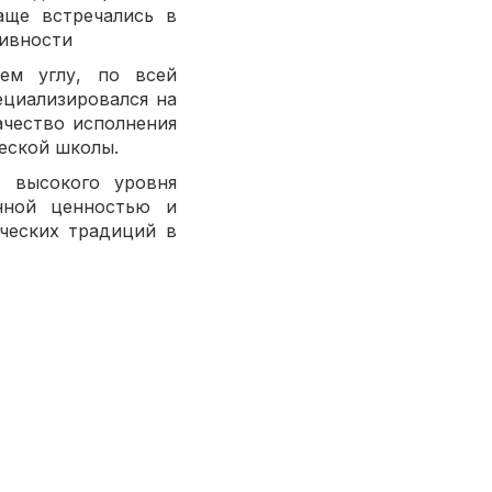
аще встречались в
тивности
ем углу, по всей
ециализировался на
ачество исполнения
ческой школы.
 высокого уровня
нной ценностью и
ических традиций в