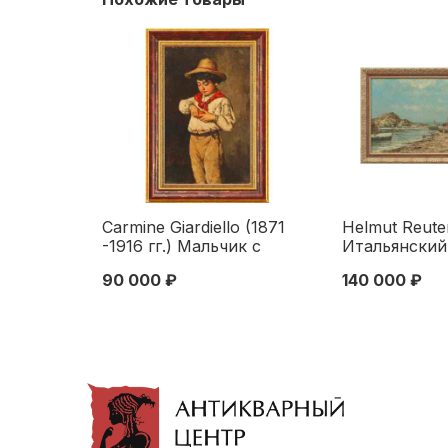
Carmine Giardiello (1871
Helmut Reute
-1916 гг.) Мальчик с
Итальянский
апельсином х/м Италия
Антика х/м 
90 000 ₽
140 000 ₽
нач. ХХ в. 40x25 см.
1930-е гг. 39
Италия Начало XX века
Германия 193