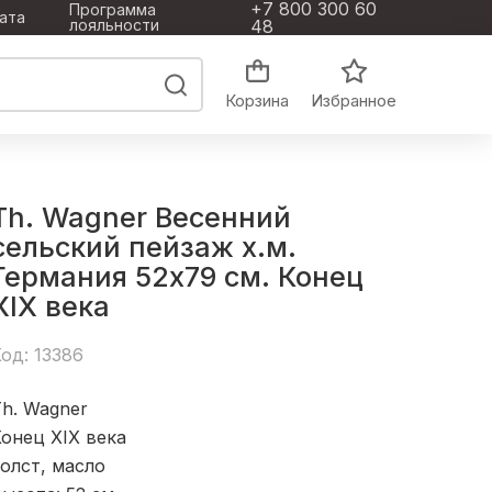
+7 800 300 60
Программа
ата
лояльности
48
Корзина
Избранное
Th. Wagner Весенний
сельский пейзаж х.м.
Германия 52x79 см. Конец
XIX века
од: 13386
h. Wagner
онец XIX века
олст, масло