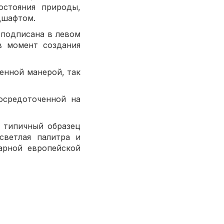
остояния природы,
дшафтом.
 подписана в левом
в момент создания
енной манерой, так
осредоточенной на
 типичный образец
светлая палитра и
арной европейской