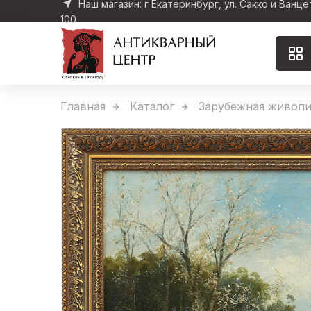
Наш магазин: г Екатеринбург, ул. Сакко и Ванце
100
Главная
Каталог
Зарубежная живопи