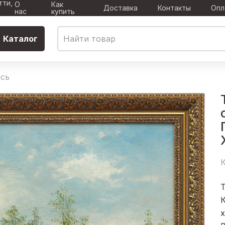
тти,
О
Как
Доставка
Контакты
Опл
нас
купить
Каталог
сь
К
T
К
х