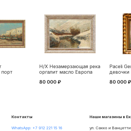
r
Н/Х Незамерзающая река
Paceli G
 порт
оргалит масло Европа
девочки 
Германия
сер. ХХ в. 60х47 см.
ХХ в. 29
80 000 ₽
80 000 
x80 см.
Европа сер. ХХ в.
Первая ч
0 гг
Контакты
Наши магазины в Е
WhatsApp: +7 912 221 15 16
ул. Сакко и Ванцетти