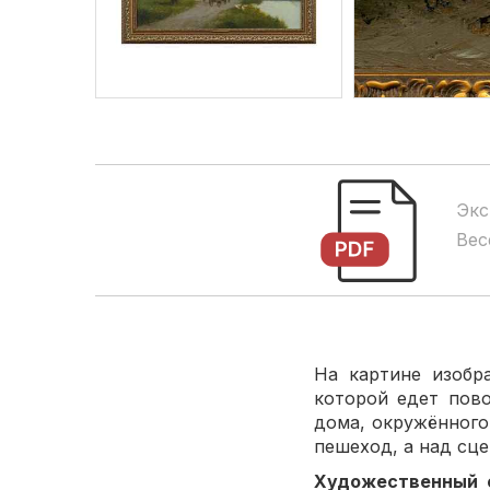
Экс
Вес
На картине изобр
которой едет пов
дома, окружённого
пешеход, а над сце
Художественный 