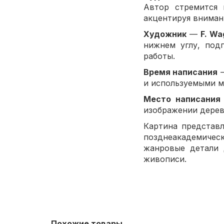
Автор стремится 
акцентируя вниман
Художник
—
F. Wa
нижнем углу, под
работы.
Время написания
и используемыми м
Место написания
изображении дерев
Картина представ
позднеакадемичес
жанровые детали 
живописи.
Похожие товары