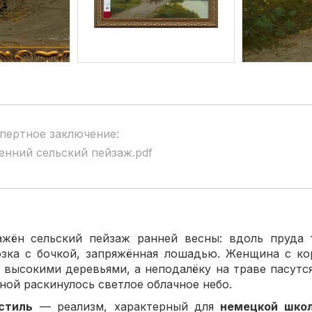
пертное заключение:
енний сельский пейзаж.pdf
ажён сельский пейзаж ранней весны: вдоль пруда т
озка с бочкой, запряжённая лошадью. Женщина с ко
 высокими деревьями, а неподалёку на траве пасутся
ной раскинулось светлое облачное небо.
стиль
— реализм, характерный для
немецкой шко