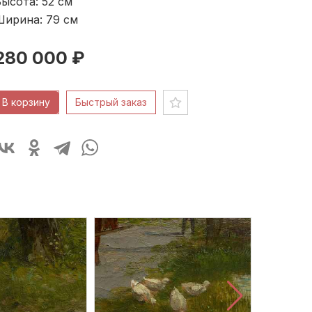
ысота: 52
см
Ширина: 79
см
280 000 ₽
В корзину
Быстрый заказ