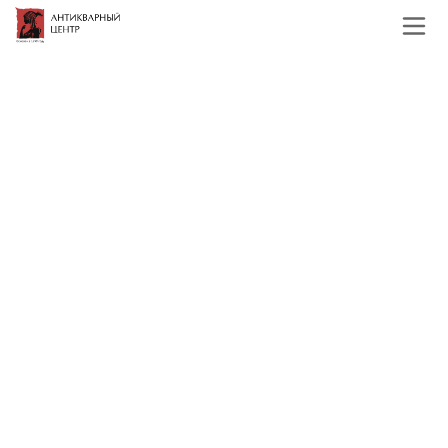
Главная
Каталог
Зарубежная живопись
Paul Schmidtbauer Зимний