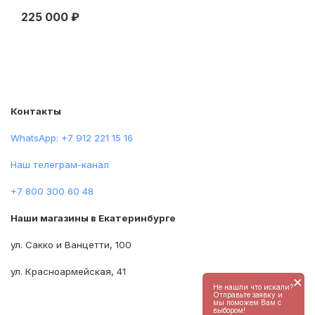
последняя четверть ХІХ века
225 000 ₽
72
Контакты
WhatsApp: +7 912 221 15 16
Наш телеграм-канал
+7 800 300 60 48
Наши магазины в Екатеринбурге
ул. Сакко и Ванцетти, 100
ул. Красноармейская, 41
×
Не нашли что искали?
Отправьте заявку и
мы поможем Вам с
выбором!