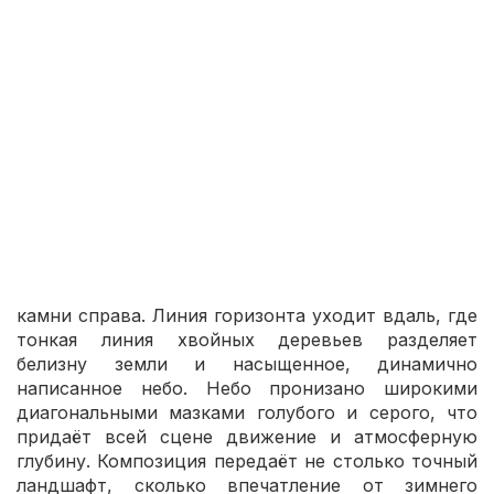
Экспертное заключение:
Зимний этюд.pdf
На переднем плане картины изображён
зимний
пейзаж
— густые мазки белой краски формируют
сугробы и волнистые заносы, контрастирующие с
ритмично уложенными мазками, обозначающими
камни справа. Линия горизонта уходит вдаль, где
тонкая линия хвойных деревьев разделяет
белизну земли и насыщенное, динамично
написанное небо. Небо пронизано широкими
диагональными мазками голубого и серого, что
придаёт всей сцене движение и атмосферную
глубину. Композиция передаёт не столько точный
ландшафт, сколько впечатление от зимнего