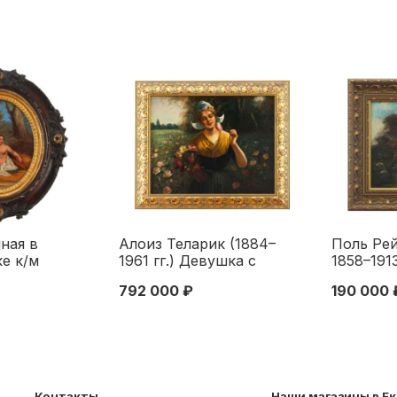
ная в
Алоиз Теларик (1884–
Поль Рей
е к/м
1961 гг.) Девушка с
1858–1913
XIX в.
розами х/м Автрия 1910-е
Европа ко
792 000 ₽
190 000 
. Европа
гг. 63x80 см. Австрия
33x40,7 
ека
1910
Конец XI
Контакты
Наши магазины в Е