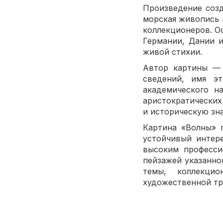
Произведение соз
морская живопись 
коллекционеров. О
Германии, Дании и
живой стихии.
Автор картины 
сведений, имя э
академического н
аристократических
и историческую зн
Картина «Волны» 
устойчивый интер
высоким професси
пейзажей указанно
темы, коллекцио
художественной тр