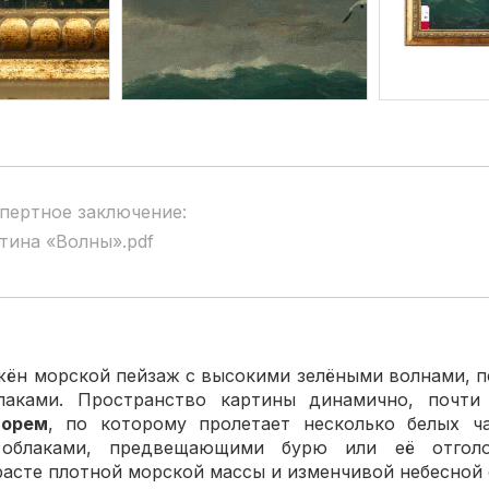
пертное заключение:
тина «Волны».pdf
жён морской пейзаж с высокими зелёными волнами,
аками. Пространство картины динамично, почти
орем
, по которому пролетает несколько белых ча
облаками, предвещающими бурю или её отголо
расте плотной морской массы и изменчивой небесной 