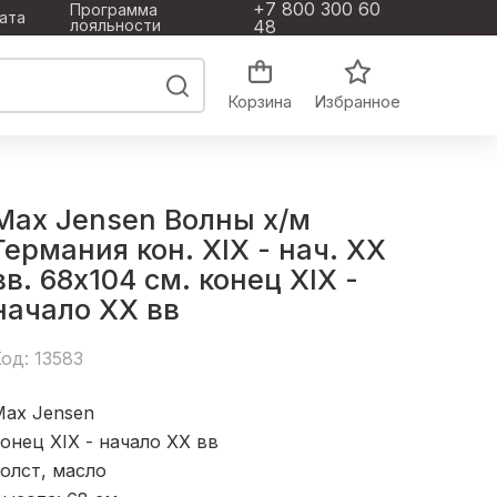
+7 800 300 60
Программа
ата
лояльности
48
Корзина
Избранное
Max Jensen Волны х/м
Германия кон. XIX - нач. ХХ
вв. 68x104 см. конец XIX -
начало ХХ вв
од: 13583
Max Jensen
онец XIX - начало ХХ вв
олст, масло