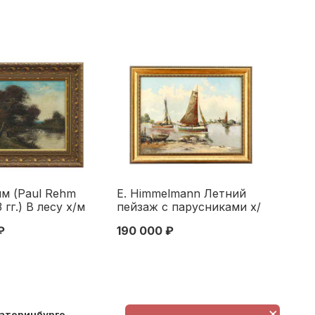
м (Paul Rehm
Е. Himmelmann Летний
 гг.) В лесу х/м
пейзаж с парусниками х/
н. XIX в.
м Германия пер. пол. XX
₽
190 000 ₽
см. Европа
в. 60x80 см. Германия
X века
первая половина XX века
×
катеринбурге