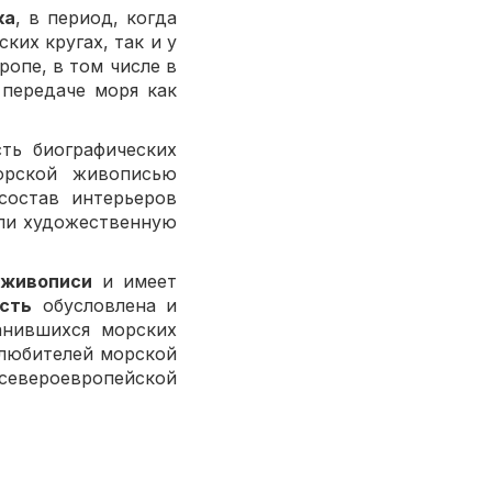
ка
, в период, когда
их кругах, так и у
опе, в том числе в
 передаче моря как
сть биографических
орской живописью
состав интерьеров
яли художественную
 живописи
и имеет
сть
обусловлена и
анившихся морских
 любителей морской
евероевропейской