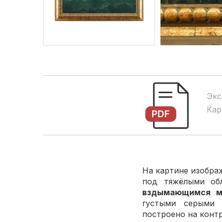
Экс
Кар
На картине изобра
под тяжёлыми обл
вздымающимся м
густыми серыми 
построено на конт