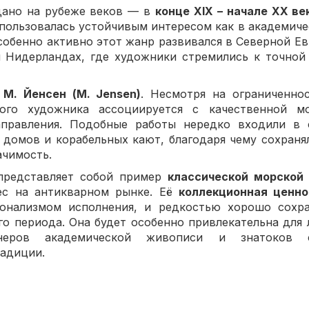
дано на рубеже веков — в
конце XIX – начале XX ве
пользовалась устойчивым интересом как в академическ
собенно активно этот жанр развивался в Северной Евр
 Нидерландах, где художники стремились к точной
—
М. Йенсен (M. Jensen)
. Несмотря на ограниченно
того художника ассоциируется с качественной м
аправления. Подобные работы нередко входили в 
 домов и корабельных кают, благодаря чему сохран
ачимость.
представляет собой пример
классической морской
ес на антикварном рынке. Её
коллекционная ценно
онализмом исполнения, и редкостью хорошо сохр
го периода. Она будет особенно привлекательна для
неров академической живописи и знатоков с
адиции.