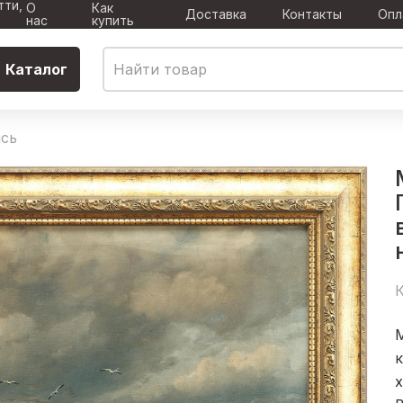
тти,
О
Как
Доставка
Контакты
Опл
нас
купить
Каталог
сь
К
к
х