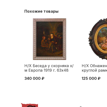
Похожие товары
Н/Х Беседа у скорняка х/
Н/Х Обнажен
м Европа 1919 г. 63x48
круглой рамк
см. Европа 1919
Европа кон. 
340 000 ₽
125 000 ₽
26,7x14,3 см
Конец XIX в