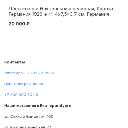
Пресс-папье Наковальня ювелирная, бронза
Ск
Германия 1920-е гг. 4x7,5x3,7 см. Германия
че
1920-е гг.
XX
20 000 ₽
65
Контакты
WhatsApp: +7 912 221 15 16
Наш телеграм-канал
+7 800 300 60 48
Наши магазины в Екатеринбурге
ул. Сакко и Ванцетти, 100
ул. Красноармейская, 41