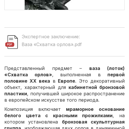
Экспертное заключение:
Ваза «Схватка орлов».pdf
Представленный предмет –
ваза (лоток)
«Схватка орлов»
, выполненная в
первой
половине XX века
в
Европе
. Это декоративный
объект, характерный для
кабинетной бронзовой
пластики
, получившей широкое распространение
в европейском искусстве того периода.
Композиция включает
мраморное основание
белого цвета с красными прожилками
, на
котором установлена
бронзовая скульптурная
группа
, изображающая двух орлов в динамичной