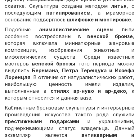
схватке. Скульптура создана методом
литья
, с
последующим
патинированием
, а мраморное
основание подверглось
шлифовке и монтировке
.
Подобные
анималистические сцены
были
особенно востребованы в
венской бронзе
,
которая включала миниатюрные жанровые
композиции, изображения животных и
мифологических существ. Среди известных
мастеров
венской бронзы
того периода можно
выделить
Бернмана, Петра Терещука и Иозефа
Лоренцля
. В отличие от натуралистических работ,
наибольшую ценность имели изделия,
выполненные в
стилях ар-нуво и ар-деко
, к
которым относится и данная ваза.
Кабинетные бронзовые скульптуры и интерьерные
произведения искусства такого рода служили
престижными подарками
и украшениями,
подчеркивающими статус владельца. Данный
экземпляр является
антикварным и