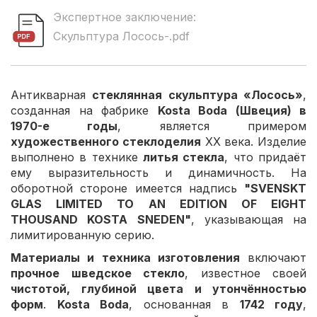
Экспертное заключение:
Скульптура Лосось-.pdf
Антикварная
стеклянная скульптура «Лосось»
,
созданная на фабрике
Kosta Boda (Швеция) в
1970-е годы
, является примером
художественного стеклоделия
XX века. Изделие
выполнено в технике
литья стекла
, что придаёт
ему выразительность и динамичность. На
оборотной стороне имеется надпись
"SVENSKT
GLAS LIMITED TO AN EDITION OF EIGHT
THOUSAND KOSTA SNEDEN"
, указывающая на
лимитированную серию.
Материалы и техника изготовления
включают
прочное шведское стекло
, известное своей
чистотой, глубиной цвета и утончённостью
форм
.
Kosta Boda
, основанная в
1742 году
,