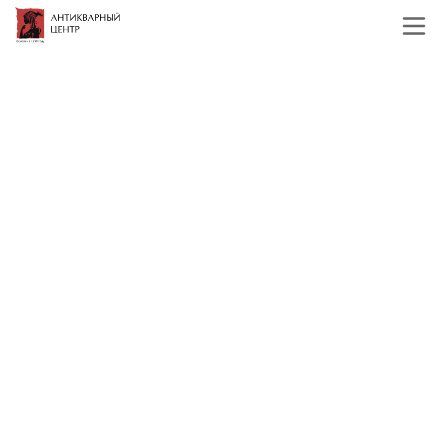
Главная
Каталог
Деревянные старинные
предметы
Столярный уровень дерево,