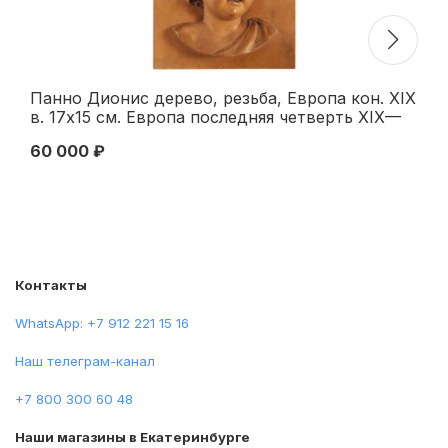
Панно Дионис дерево, резьба, Европа кон. XIX
Ск
в. 17x15 см. Европа последняя четверть XIX—
с 
началоXX вв
см
60 000 ₽
89
Контакты
WhatsApp: +7 912 221 15 16
Наш телеграм-канал
+7 800 300 60 48
Наши магазины в Екатеринбурге