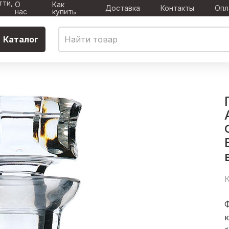
тти,
О
Как
Доставка
Контакты
Опл
нас
купить
Каталог
К