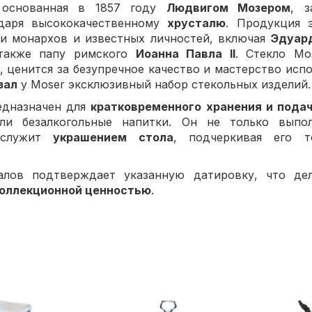
 основанная в 1857 году
Людвигом Мозером
, з
одаря высококачественному
хрусталю
. Продукция 
ди монархов и известных личностей, включая
Эдуарда
также папу римского
Иоанна Павла II
. Стекло Mo
, ценится за безупречное качество и мастерство испо
зал
у Moser эксклюзивный набор стекольных изделий.
едназначен для
кратковременного хранения и пода
ли безалкогольные напитки. Он не только выпо
 служит
украшением стола
, подчеркивая его т
алов подтверждает указанную датировку, что де
коллекционной ценностью
.