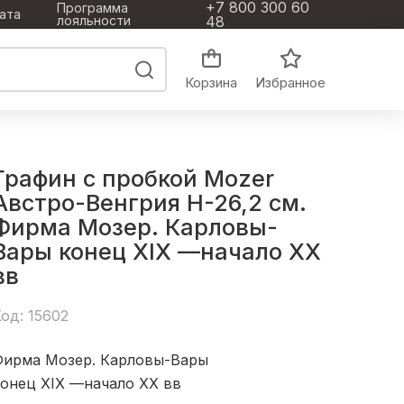
+7 800 300 60
Программа
ата
лояльности
48
Корзина
Избранное
Графин с пробкой Mozer
Австро-Венгрия Н-26,2 см.
Фирма Мозер. Карловы-
Вары конец XIX —начало XX
вв
од: 15602
Фирма Мозер. Карловы-Вары
конец XIX —начало XX вв