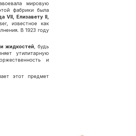
авоевала мировую
этой фабрики была
 VII, Елизавету II,
ser, известное как
лнения. В 1923 году
чи жидкостей
, будь
лняет утилитарную
оржественность и
лает этот предмет