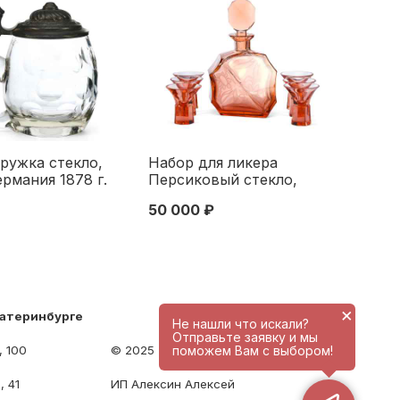
ружка стекло,
Набор для ликера
ермания 1878 г.
Персиковый стекло,
 Германия. 1878
Богемия ХХ в. Н-25 и 7,5
50 000 ₽
см. Богемия XX век
×
катеринбурге
Не нашли что искали?
Отправьте заявку и мы
поможем Вам с выбором!
, 100
© 2025 - antique-center.ru
, 41
ИП Алексин Алексей