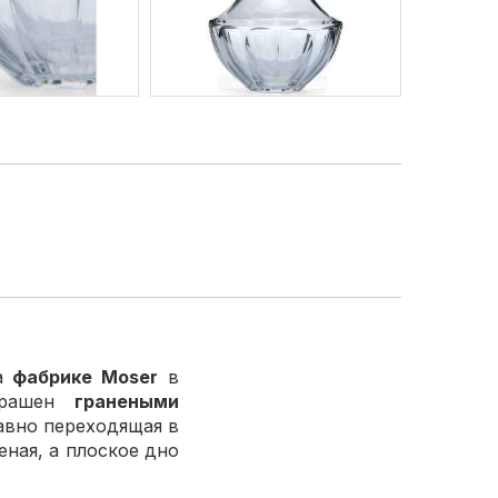
а
фабрике Moser
в
крашен
гранеными
авно переходящая в
еная, а плоское дно