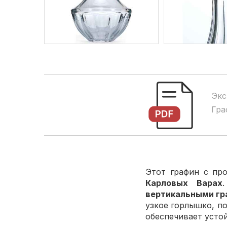
Экс
Гра
Этот графин с пр
Карловых Варах
вертикальными гр
узкое горлышко, по
обеспечивает усто