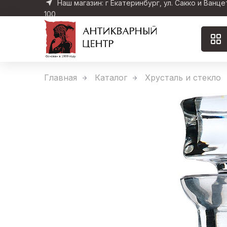
Наш магазин: г Екатеринбург, ул. Сакко и Ванце
100
Главная
Каталог
Хрусталь и стекло