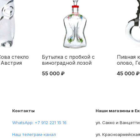
Сова стекло
Бутылка с пробкой с
Пивная к
l Австрия
виноградной лозой
олово, Г
пания Riedel.
Германия Конец XIX века
Н-16 см.
55 000 ₽
45 000 ₽
нец XX века
Контакты
Наши магазины в Е
WhatsApp: +7 912 221 15 16
ул. Сакко и Ванцетти
Наш телеграм-канал
ул. Красноармейская