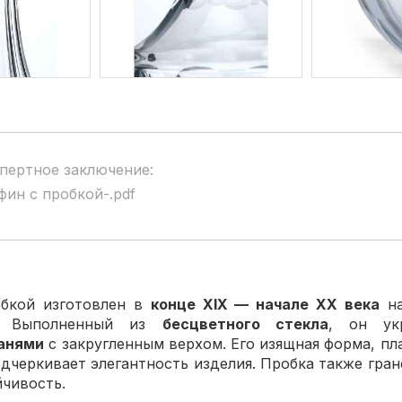
пертное заключение:
фин с пробкой-.pdf
обкой изготовлен в
конце XIX — начале XX века
н
. Выполненный из
бесцветного стекла
, он у
анями
с закругленным верхом. Его изящная форма, пл
дчеркивает элегантность изделия. Пробка также гран
йчивость.