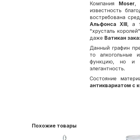
Компания
Moser
,
известность благ
востребована сре
Альфонса XIII
, а 
"хрусталь королей"
даже
Ватикан зака
Данный графин пр
то алкогольные и
функцию, но и
элегантность.
Состояние матери
антиквариатом с 
Похожие товары