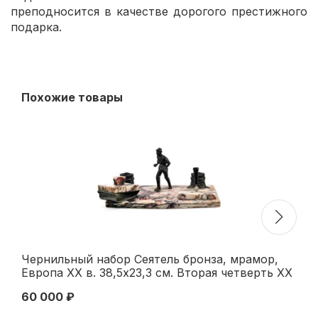
преподносится в качестве дорогого престижного
подарка.
Похожие товары
Чернильный набор Сеятель бронза, мрамор,
Ск
Европа ХХ в. 38,5х23,3 см. Вторая четверть XX
ко
века
на
60 000 ₽
48