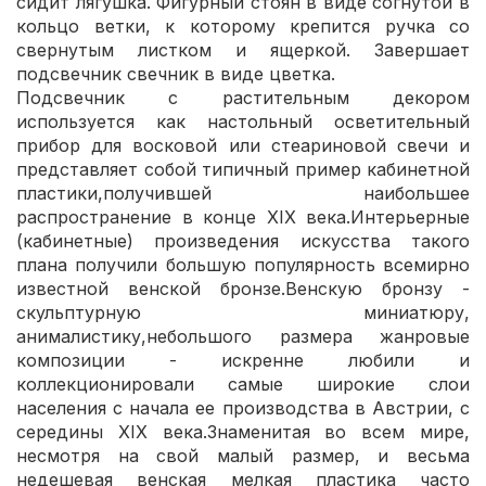
сидит лягушка. Фигурный стоян в виде согнутой в
кольцо ветки, к которому крепится ручка со
свернутым листком и ящеркой. Завершает
подсвечник свечник в виде цветка.
Подсвечник с растительным декором
используется как настольный осветительный
прибор для восковой или стеариновой свечи и
представляет собой типичный пример кабинетной
пластики,получившей наибольшее
распространение в конце XIX века.Интерьерные
(кабинетные) произведения искусства такого
плана получили большую популярность всемирно
известной венской бронзе.Венскую бронзу -
скульптурную миниатюру,
анималистику,небольшого размера жанровые
композиции - искренне любили и
коллекционировали самые широкие слои
населения с начала ее производства в Австрии, с
середины XIX века.Знаменитая во всем мире,
несмотря на свой малый размер, и весьма
недешевая венская мелкая пластика часто