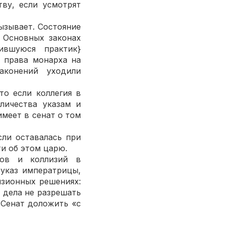
ву, если усмотрят
ызывает. Состояние
 Основных законах
ившуюся практик}
 права монарха на
законений уходили
то если коллегия в
личества указам и
имеет в сенат о том
сли оставалась при
и об этом царю.
лов и коллизий в
 указ императрицы,
изионных решениях:
 дела не разрешать
 Сенат доложить «с