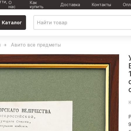
тти,
О
Как
Доставка
Контакты
Опл
нас
купить
Каталог
ы
Авито все предметы
К
9