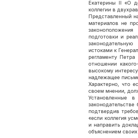
Екатерины II «О 
коллегии в двухра
Представленный на
материалов не пр
законоположения
подготовки и реа
законодательную 
истоками к Генера
регламенту Петра 
отношении какого
высокому интересу 
надлежащее письме
Характерно, что е
своем мнении, дол
Установленные в
законодательстве 
подтвердив требов
«если коллегия ус
и направить докла
объяснением своих