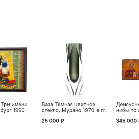
 Три имени
Ваза Тёмная цветное
Деисусн
бург 1990-
стекло, Мурано 1970-е гг.
нибы по 
0 см.
Н-16 см. Мурано 1970 гг
36х31 см
25 000 ₽
345 000 
г 1990-2004
Россия С
века