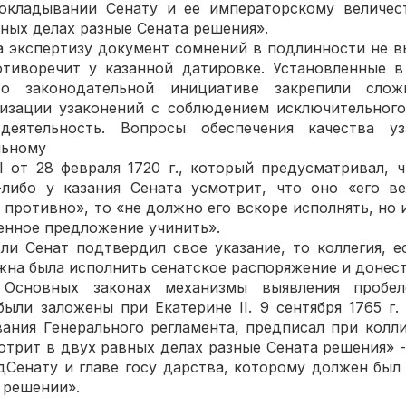
докладывании Сенату и ее императорскому величест
вных делах разные Сената решения».
 экспертизу документ сомнений в подлинности не в
отиворечит у казанной датировке. Установленные в
 о законодательной инициативе закрепили слож
лизации узаконений с соблюдением исключительного
деятельность. Вопросы обеспечения качества у
льному
I от 28 февраля 1720 г., который предусматривал, ч
-либо у казания Сената усмотрит, что оно «его ве
противно», то «не должно его вскоре исполнять, но 
нное предложение учинить».
сли Сенат подтвердил свое указание, то коллегия, е
жна была исполнить сенатское распоряжение и донест
 Основных законах механизмы выявления пробе
были заложены при Екатерине II. 9 сентября 1765 г.
ания Генерального регламента, предписал при колл
мотрит в двух равных делах разные Сената решения» -
дСенату и главе госу дарства, которому должен был
 решении».