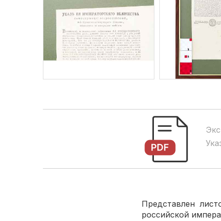
Экс
Ука
Представлен листо
российской импер