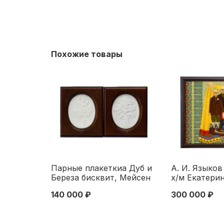
Похожие товары
Парные плакеткиа Дуб и
А. И. Языков
Береза бисквит, Мейсен
х/м Екатерин
(Meissen) 1981-82-е
2004 гг. 65x8
140 000 ₽
300 000 ₽
гг.12,4x10 см. Мейсен,
Екатеринбур
Германия 1981-1982 гг
гг