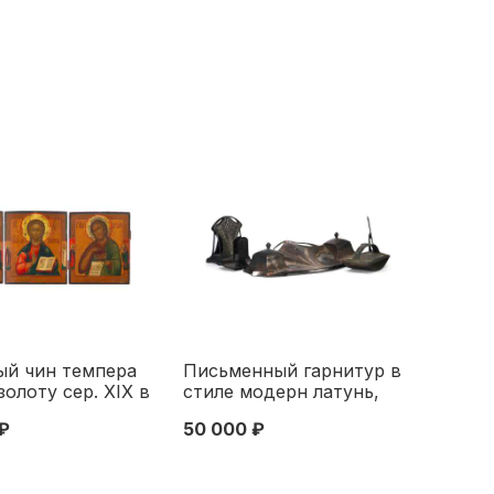
ый чин темпера
Письменный гарнитур в
золоту сер. XIX в
стиле модерн латунь,
. Центральная
серебрение, Европа нач.
₽
50 000 ₽
ередина XIX
XX в. 38x19 см. Европа
нач. XX в.