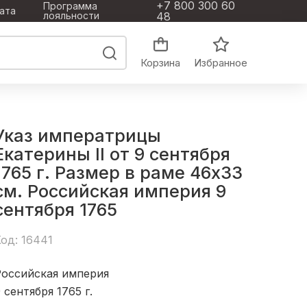
+7 800 300 60
Программа
ата
лояльности
48
Корзина
Избранное
Указ императрицы
Екатерины II от 9 сентября
1765 г. Размер в раме 46х33
см. Российская империя 9
сентября 1765
од: 16441
Российская империя
 сентября 1765
г.