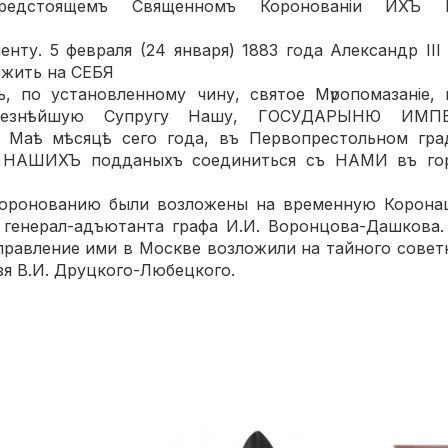
редстоящемъ Священномъ Коронованіи ИХЪ 
енту. 5 февраля (24 января) 1883 года Александр III
ожить на СЕБЯ
ь, по установленному чину, святое Мѵропомазаніе,
безнѣйшую Супругу Нашу, ГОСУДАРЫНЮ ИМП
 Маѣ мѣсяцѣ сего года, въ Первопрестольном градѣ
ъ НАШИХЪ подданыхъ соединиться съ НАМИ въ гор
коронованию были возложены на временную Корон
генерал-адъютанта графа И.И. Воронцова-Дашкова.
правление ими в Москве возложили на тайного советн
зя В.И. Друцкого-Любецкого.