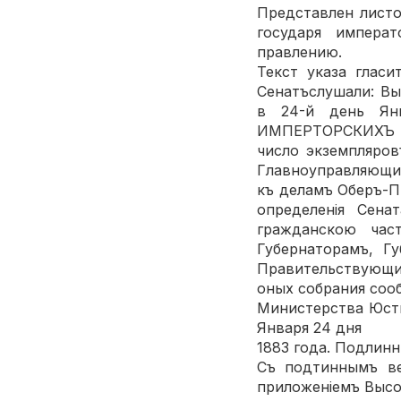
Представлен листо
государя импера
правлению.
Текст указа глас
Сенатъслушали: В
в 24-й день Ян
ИМПЕРТОРСКИХЪ ВЕ
число экземпляров
Главноуправляющим
къ деламъ Оберъ-П
определенія Сена
гражданскою част
Губернаторамъ, Г
Правительствующи
оных собрания соо
Министерства Юсти
Января 24 дня
1883 года. Подлин
Съ подтиннымъ вер
приложеніемъ Выс