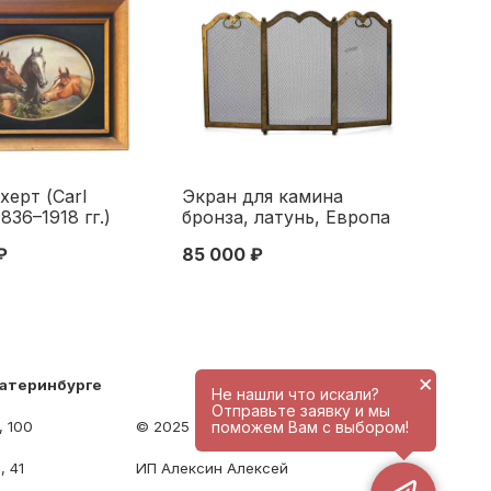
херт (Carl
Экран для камина
1836–1918 гг.)
бронза, латунь, Европа
дерево, масло
кон. XIX в. 39,7x76,5 см.
₽
85 000 ₽
тор. пол. XIX в.
Европа Конец XIX века
. Европа вторая
 ХІХ века
×
катеринбурге
Не нашли что искали?
Отправьте заявку и мы
поможем Вам с выбором!
, 100
© 2025 - antique-center.ru
, 41
ИП Алексин Алексей