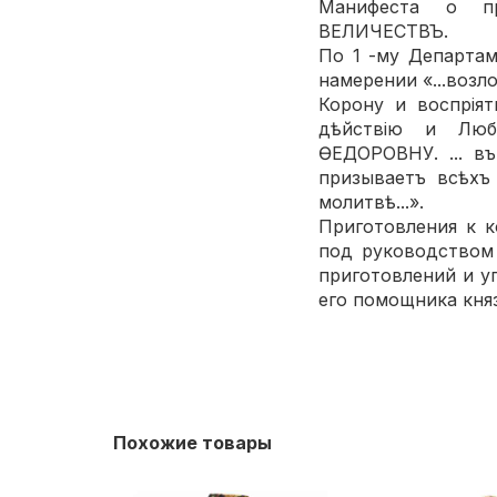
Манифеста о п
ВЕЛИЧЕСТВЪ.
По 1 -му Департам
намерении «...возл
Корону и воспріят
дѣйствію и Лю
ѲЕДОРОВНУ. ... въ
призываетъ всѣх
молитвѣ...».
Приготовления к 
под руководством 
приготовлений и у
его помощника кня
Похожие товары