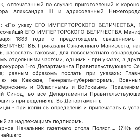
к, отпечатанный по случаю приготовлений к корон
тора Александра III и адресованный Нижегородс
ит: «По указу ЕГО ИМПЕРТОРСКОГО ВЕЛИЧЕСТВА, 
ысочайшій ЕГО ИМПЕРТОРСКОГО ВЕЛИЧЕСТВА Манифе
варя 1883 года, о предстоящемъ священномъ 
ЛИЧЕСТВЪ. Приказали Означеннаго Манифеста, нап
ъ, разослать таковые, для повсеместнаго обнародов
ъ отдельными частями, однимъ - при указах, а друг
рокурора 1-го Департамента Правительствующего Сен
та; равным образомъ послать при указахъ: Глав
ію на Кавказе, Генералъ-губернаторамъ, Военны
убернскимъ и Областнымъ и Войсквымъ Правленіям
й Синод, во все Департаменты Правительствующа
бщить при веденияхъ: Въ Департаментъ
ціи - при копіи съ определенія и припечатать в уст
ный за надлежащимъ подписомъ.
ное Начальник газетнаго стола Поляст.... (?)Къ 
очайшаго