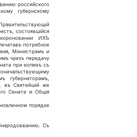
ованию российского
кому губернскому
Правительствующій
стъ, состоявшійся
короновании ИХЪ
ечатавъ потребное
анія, Министрамъ и
имъ чрезъ передачу
ата при копіяхъ съ
ноначальствующему
мъ губернаторамъ,
, въ Святейшій же
го Сената и Общія
ановленном порядке
обнародовванию. Съ