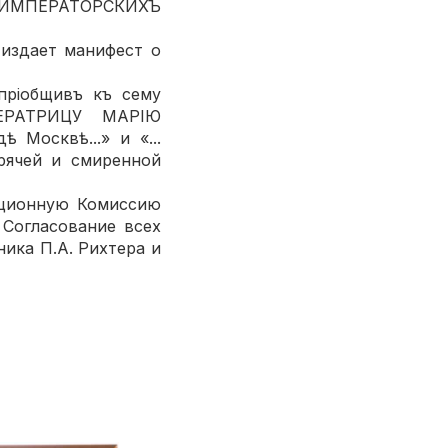
ИМПЕРАТОРСКИХЪ
 издает манифест о
 пріобщивъ къ сему
ЕРАТРИЦУ МАРІЮ
 Москвѣ...» и «...
ячей и смиренной
ационную Комиссию
 Согласование всех
ика П.А. Рихтера и