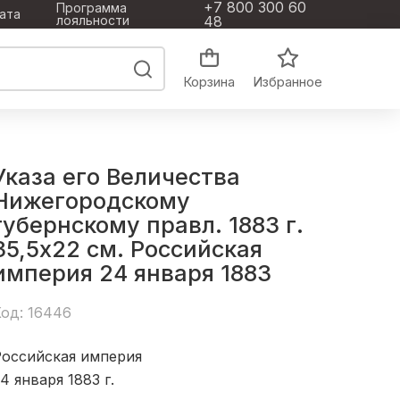
+7 800 300 60
Программа
ата
лояльности
48
Корзина
Избранное
Указа его Величества
Нижегородскому
губернскому правл. 1883 г.
35,5x22 см. Российская
империя 24 января 1883
од: 16446
Российская империя
4 января 1883
г.