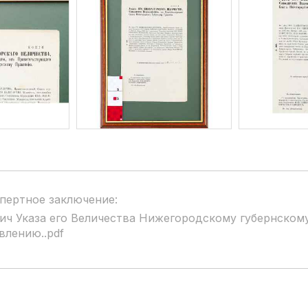
пертное заключение:
ич Указа его Величества Нижегородскому губернском
влению..pdf