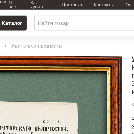
тти,
О
Как
Доставка
Контакты
Опл
нас
купить
Каталог
ы
Авито все предметы
К
2