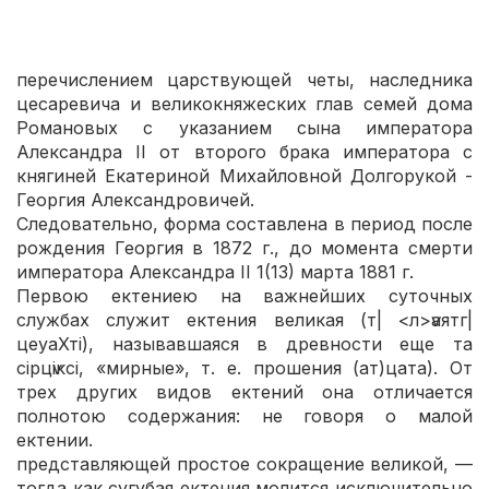
Представлена форма Великой ектинии с
перечислением царствующей четы, наследника
цесаревича и великокняжеских глав семей дома
Романовых с указанием сына императора
Александра II от второго брака императора с
княгиней Екатериной Михайловной Долгорукой -
Георгия Александровичей.
Следовательно, форма составлена в период после
рождения Георгия в 1872 г., до момента смерти
императора Александра II 1(13) марта 1881 г.
Первою ектениею на важнейших суточных
службах служит ектения великая (т| <л>ѵаятг|
цеуаХті), называвшаяся в древности еще та
сірцѵіксі, «мирные», т. е. прошения (ат)цата). От
трех других видов ектений она отличается
полнотою содержания: не говоря о малой
ектении.
представляющей простое сокращение великой, —
тогда как сугубая ектения молится исключительно