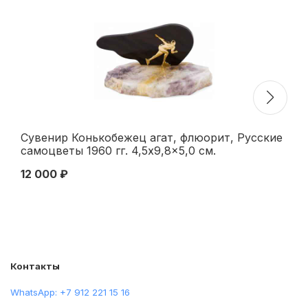
Сувенир Конькобежец агат, флюорит, Русские
M.
самоцветы 1960 гг. 4,5x9,8x5,0 см.
ХХ
Свердловский завод “Русские самоцветы”
12 000 ₽
10
1960 гг
Контакты
WhatsApp: +7 912 221 15 16