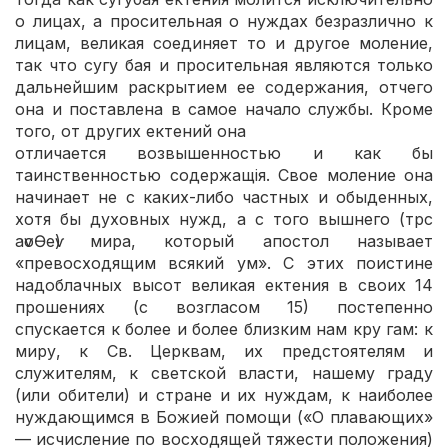
о лицах, а просительная о нуждах безразлично к
лицам, великая соединяет то и другое моление,
так что сугу бая и просительная являются только
дальнейшим раскрытием ее содержания, отчего
она и поставлена в самое начало службы. Кроме
того, от других ектений она
отличается возвышенностью и как бы
таинственностью содержащія. Свое моление она
начинает не с каких-либо частных и обыденных,
хотя бы духовных нужд, а с того вышнего (трс
аѵоѲеѵ) мира, который апостол называет
«превосходящим всякий ум». С этих поистине
надоблачных высот великая ектения в своих 14
прошениях (с возгласом 15) постепенно
спускается к более и более близким нам кру гам: к
миру, к Св. Церквам, их предстоятелям и
служителям, к светской власти, нашему граду
(или обители) и стране и их нуждам, к наиболее
нуждающимся в Божией помощи («О плавающих»
— исчисление по восходящей тяжести положения)