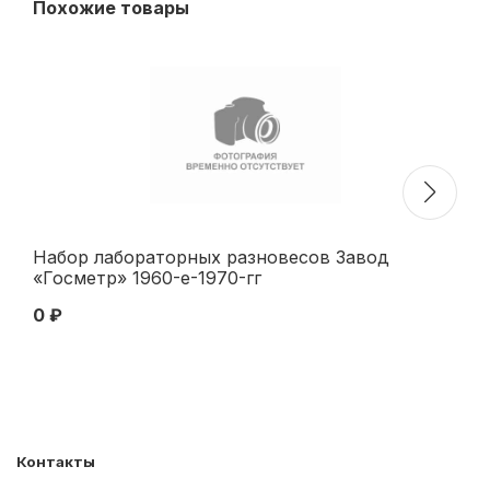
Похожие товары
Набор лабораторных разновесов Завод
Ск
«Госметр» 1960-е-1970-гг
с 
см
0 ₽
89
Контакты