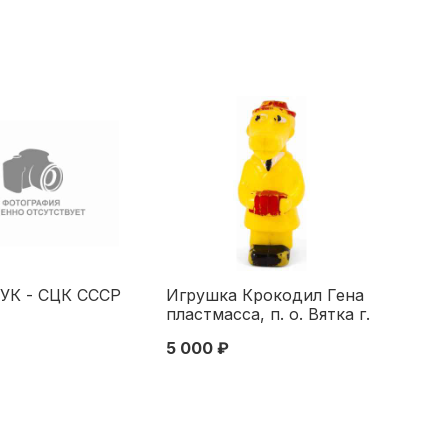
 УК - СЦК СССР
Игрушка Крокодил Гена
пластмасса, п. о. Вятка г.
Киров СССР 1970-гг. Н-19
5 000 ₽
см. г. Киров.
Производственное
объединение Вятка 1970-
гг