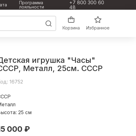
+7 800 300 60
Программа
ата
лояльности
48
Корзина
Избранное
Детская игрушка "Часы"
СССР, Металл, 25см. СССР
од: 16752
СССР
Металл
ысота: 25
см
15 000 ₽