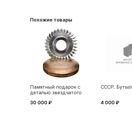
Похожие товары
Памятный подарок с
СССР. Бутыл
деталью звездчатого
мотора М-25 Циклон
30 000 ₽
4 000 ₽
Н-7,3 см. завод
«Пермские моторы» 1994