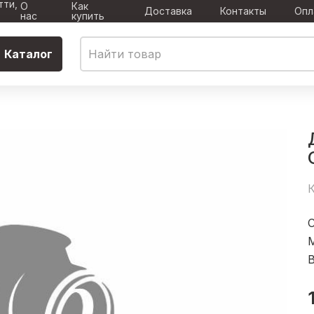
тти,
О
Как
Доставка
Контакты
Опл
нас
купить
Каталог
К
В