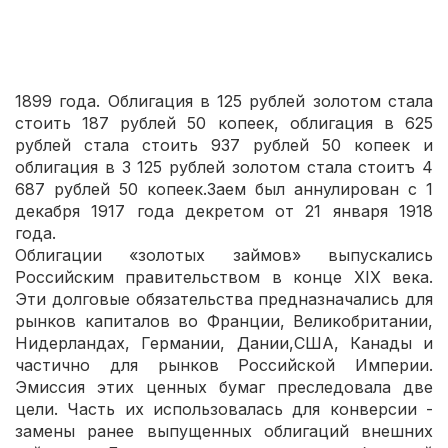
денежной реформы Витте 1895-1898 годов 1 рубль
золотом по закону от 17декабря 1885 года (=1/10
империала) стал приравниваться 1,5 рублям (1
рубль=1/15 империала) согласно закону от 7 июня
1899 года. Облигация в 125 рублей золотом стала
стоить 187 рублей 50 копеек, облигация в 625
рублей стала стоить 937 рублей 50 копеек и
облигация в 3 125 рублей золотом стала стоитъ 4
687 рублей 50 копеек.Заем был аннулирован с 1
декабря 1917 года декретом от 21 января 1918
года.
Облигации «золотых займов» выпускались
Российским правительством в конце ХIХ века.
Эти долговые обязательства предназначались для
рынков капиталов во Франции, Великобритании,
Нидерландах, Германии, Дании,США, Канады и
частично для рынков Российской Империи.
Эмиссия этих ценных бумаг преследовала две
цели. Часть их использовалась для конверсии -
замены ранее выпущенных облигаций внешних