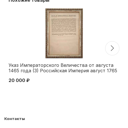
Указ Императорского Величества от августа
Mc
1465 года (3) Российская Империя август 1765
Шо
XI
20 000 ₽
16
Контакты