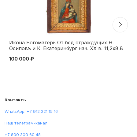
Икона Богоматерь От бед страждущих Н.
Ик
Осиповъ и К. Екатеринбург нач. ХХ в. 11,2x8,8
ок
см. Екатеринбург конец XIX - началоХХ вв
100 000 ₽
45
Контакты
WhatsApp: +7 912 221 15 16
Наш телеграм-канал
+7 800 300 60 48