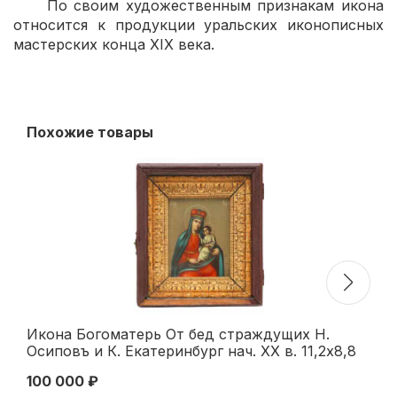
По своим художественным признакам икона
относится к продукции уральских иконописных
мастерских конца XIX века.
Похожие товары
Икона Богоматерь От бед страждущих Н.
Хр
Осиповъ и К. Екатеринбург нач. ХХ в. 11,2x8,8
ма
см. Екатеринбург конец XIX - началоХХ вв
че
100 000 ₽
14