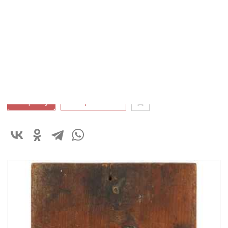
дерево. левкас, масло, золочение
Высота: 11,4
см
Ширина: 9,1
см
Глубина: 1,4
см
50 000 ₽
В корзину
Быстрый заказ