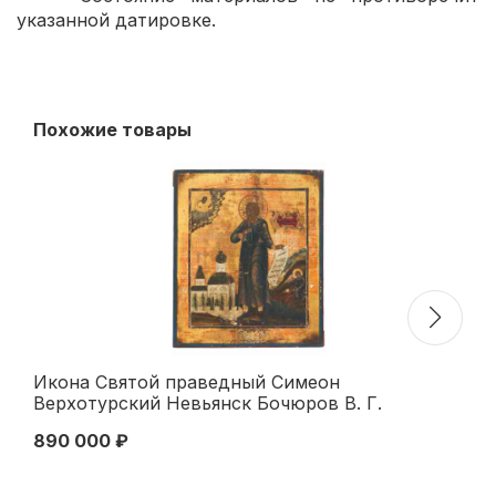
указанной датировке.
Похожие товары
Икона Святой праведный Симеон
Хр
Верхотурский Невьянск Бочюров В. Г.
ма
26,5x22,5 см. Середина XIX века
XI
890 000 ₽
15