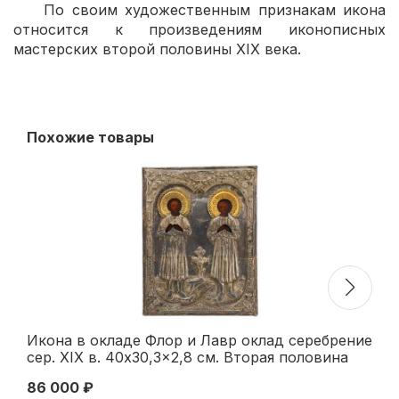
По своим художественным признакам икона
относится к произведениям иконописных
мастерских второй половины XIX века.
Похожие товары
Икона в окладе Флор и Лавр оклад серебрение
Ик
сер. XIX в. 40x30,3x2,8 см. Вторая половина
жи
XIX века
ик
86 000 ₽
96
XI