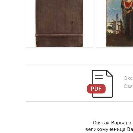
Экс
Свя
Святая Варвара Ил
великомученица Ва