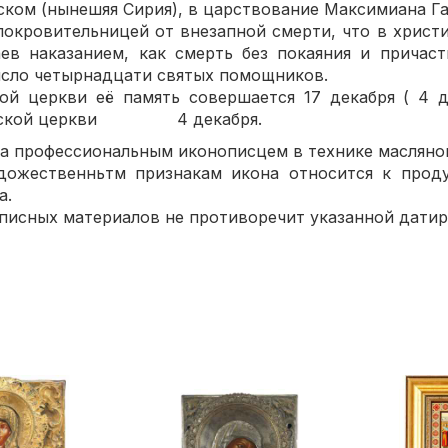
ком (нынешяя Сирия), в царствование Максимиана Гал
ровительницей от внезапной смерти, что в христи
ев наказанием, как смерть без покаяния и причаст
исло четырнадцати святых помощников.
еркви её память совершается 17 декабря ( 4 д
ической церкви 4 декабря.
профессиональным иконописцем в технике масляно
ственньтм признакам икона относится к проду
а.
сных материалов не противоречит указанной датир