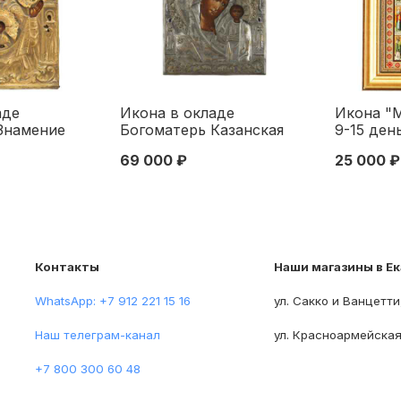
аде
Икона в окладе
Икона "М
Знамение
Богоматерь Казанская
9-15 ден
чение 1860-е
темпера латунь втор.
Синодал
69 000 ₽
25 000 ₽
м. 1860-е г
пол. XIX в. 32 x 27 см.
1906
Вторая половина XIX
века
Контакты
Наши магазины в Е
WhatsApp: +7 912 221 15 16
ул. Сакко и Ванцетти
Наш телеграм-канал
ул. Красноармейская
+7 800 300 60 48