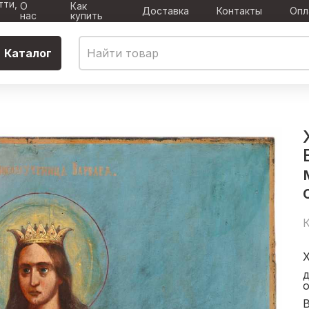
тти,
О
Как
Доставка
Контакты
Опл
нас
купить
Каталог
К
X
о
В