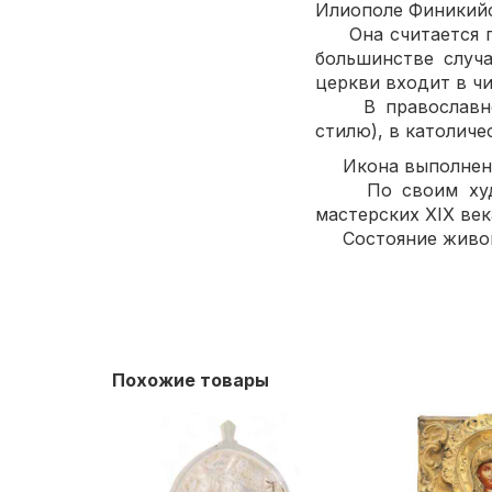
Илиополе Финикийс
Она считается пок
большинстве случа
церкви входит в ч
В православной ц
стилю), в катол
Икона выполнена 
По своим художе
мастерских XIX век
Состояние живопи
Похожие товары