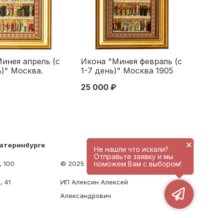
инея апрель (с
Икона "Минея февраль (с
ь)" Москва.
1-7 день)" Москва 1905
ьная типография
25 000 ₽
×
катеринбурге
Не нашли что искали?
Отправьте заявку и мы
, 100
© 2025 - antique-center.ru
поможем Вам с выбором!
, 41
ИП Алексин Алексей
Александрович