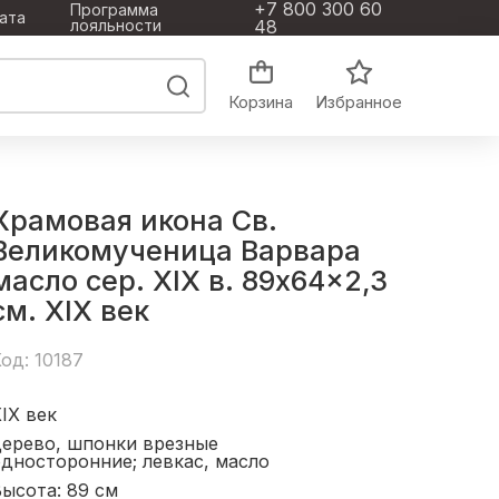
+7 800 300 60
Программа
ата
лояльности
48
Корзина
Избранное
Храмовая икона Св.
Великомученица Варвара
масло сер. XIX в. 89x64x2,3
см. XIX век
од: 10187
IX век
дерево, шпонки врезные
дносторонние; левкас, масло
ысота: 89
см