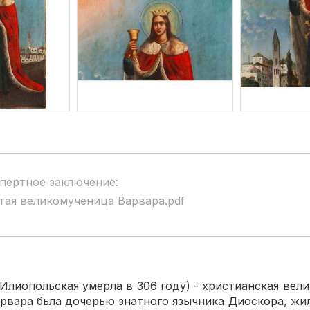
пертное заключение:
тая великомученица Варвара.pdf
иопольская умерла в 306 году) - христианская вели
рвара бьла дочерью знатного язычника Диоскора, жил