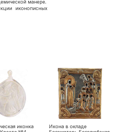
емической манере.
кции иконописных
ческая иконка
Икона в окладе
 Креста №4
Богоматерь Боголюбская