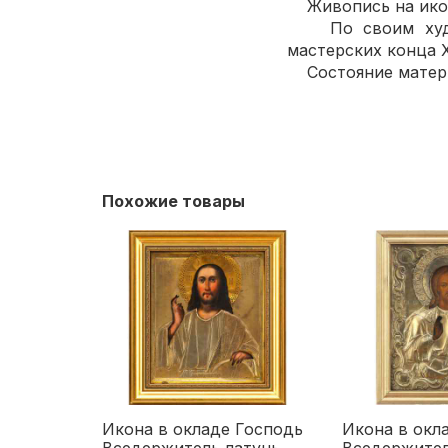
Живопись на икон
По своим художе
мастерских конца X
Состояние материа
Похожие товары
Икона в окладе Господь
Икона в окл
Вседержитель латунь
Вседержител