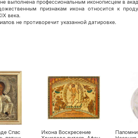
е выполнена профессиональным иконописцем в акад
ственным признакам икона относится к проду
IX века.
лов не противоречит указанной датировке.
аде Спас
Икона Воскресение
Паломни
ь латунь
Христово литогр. Афон
Несение