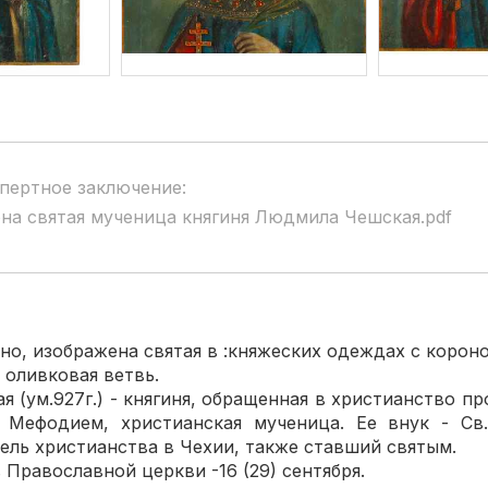
пертное заключение:
на святая мученица княгиня Людмила Чешская.pdf
о, изображена святая в :княжеских одеждах с короной
е оливковая ветвь.
ум.927г.) - княгиня, обращенная в христианство пр
 Мефодием, христианская мученица. Ее внук - Св.
ель христианства в Чехии, также ставший святым.
Православной церкви -16 (29) сентября.