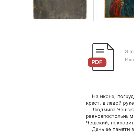
Экс
Ико
На иконе, погрудн
крест, в левой рук
Людмила Чешская (
равноапостольным
Чешский, покровит
День ее памяти в 