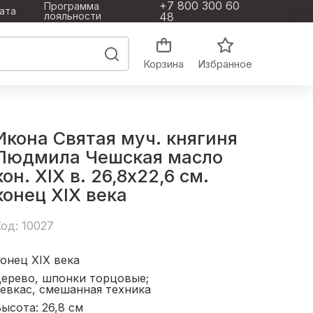
+7 800 300 60
Программа
ата
лояльности
48
Корзина
Избранное
Икона Святая муч. княгиня
Людмила Чешская масло
кон. XIX в. 26,8x22,6 см.
конец ХIХ века
од: 10027
онец ХIХ века
дерево, шпонки торцовые;
евкас, смешанная техника
ысота: 26,8
см