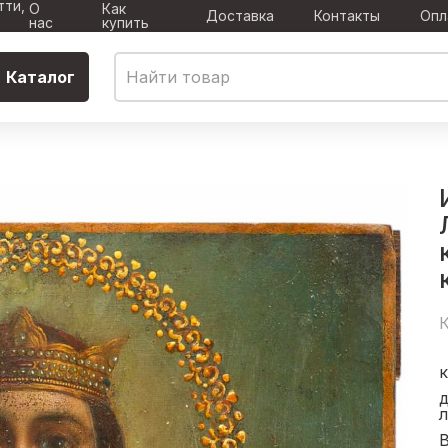
тти,
О
Как
Доставка
Контакты
Опл
нас
купить
Каталог
К
к
л
В