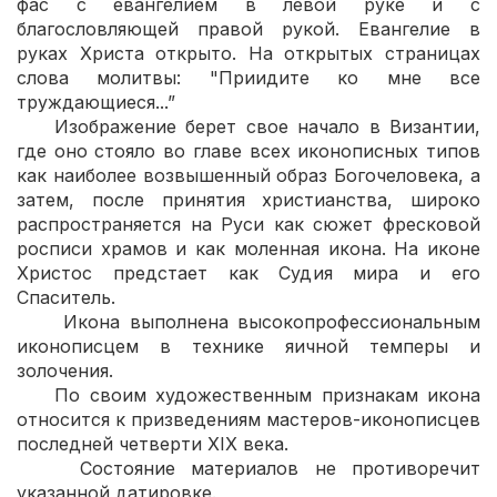
фас с евангелием в левой руке и с
благословляющей правой рукой. Евангелие в
руках Христа открыто. На открытых страницах
слова молитвы: "Приидите ко мне все
труждающиеся...”
Изображение берет свое начало в Византии,
где оно стояло во главе всех иконописных типов
как наиболее возвышенный образ Богочеловека, а
затем, после принятия христианства, широко
распространяется на Руси как сюжет фресковой
росписи храмов и как моленная икона. На иконе
Христос предстает как Судия мира и его
Спаситель.
Икона выполнена высокопрофессиональным
иконописцем в технике яичной темперы и
золочения.
По своим художественным признакам икона
относится к призведениям мастеров-иконописцев
последней четверти ХIХ века.
Состояние материалов не противоречит
указанной датировке.