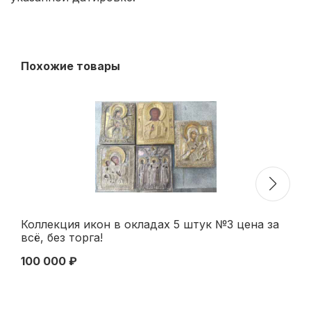
Похожие товары
Коллекция икон в окладах 5 штук №3 цена за
Ик
всё, без торга!
в.
100 000 ₽
49