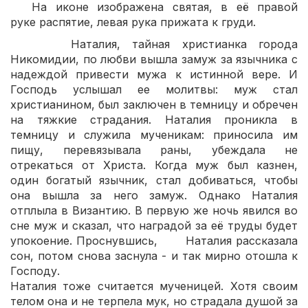
На иконе изображена святая, в её правой
руке распятие, левая рука прижата к груди.
Наталия, тайная христианка города
Никомидии, по любви вышла замуж за язычника с
надеждой привести мужа к истинной вере. И
Господь услышал ее молитвы: муж стал
христианином, был заключен в темницу и обречен
на тяжкие страдания. Наталия проникла в
темницу и служила мученикам: приносила им
пищу, перевязывала раны, убеждала не
отрекаться от Христа. Когда муж был казнен,
один богатый язычник, стал добиваться, чтобы
она вышла за него замуж. Однако Наталия
отплыла в Византию. В первую же ночь явился во
сне муж и сказал, что наградой за её труды будет
упокоение. Проснувшись, Наталия рассказала
сон, потом снова заснула - и так мирно отошла к
Господу.
Наталия тоже считается мученицей. Хотя своим
телом она и не терпела мук, но страдала душой за