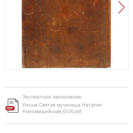
Экспертное заключение:
Икона Святая мученица Наталия
Никомидийская_OCR.pdf