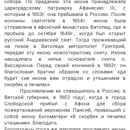
соборе. По преданию эта икона принадлежала
цареградскому патриарху Афанасию III, с
которым в 1653г. она пребывала в Россию. После
кончины святителя в 1654г. икона была
отправлена в афонский монастырь Ватопед, где и
пробыла до октября 1849г., когда был открыт
русский Андреевский скит. Тогда проживавший
на покое в Ватопеде митрополит Григорий,
передал эту икону новооткрытому скиту. Икона
находилась в келье основателя скита о.
Виссариона. Перед своей кончиной в 1862г. он
благословил братию образом со словами: «да
будет сия икона вам отрадою и утешением в
скорбях и печалях».
Прославление ее совершилось в России, в
Вятской губернии, в 1863 году’, когда в город
Слободской прибыл с Афона для сбора
пожертвований иеромонах Паисий, привезший с
собой икону Богоматери «В скорбех и печалех
утешение». Благодать
Богородицы тогда же изволила прославить икону