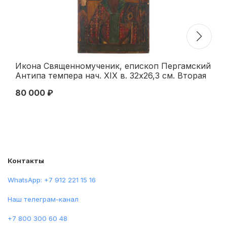
Икона Священномученик, епископ Пергамский
Ик
Антипа темпера нач. XIX в. 32x26,3 см. Вторая
те
половина XIX века
по
80 000 ₽
95
Контакты
WhatsApp: +7 912 221 15 16
Наш телеграм-канал
+7 800 300 60 48