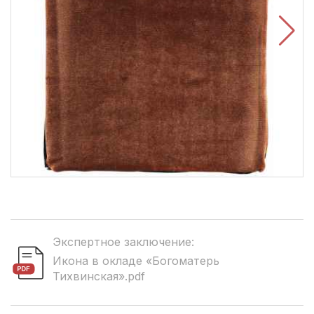
Экспертное заключение:
Икона в окладе «Богоматерь
Тихвинская».pdf