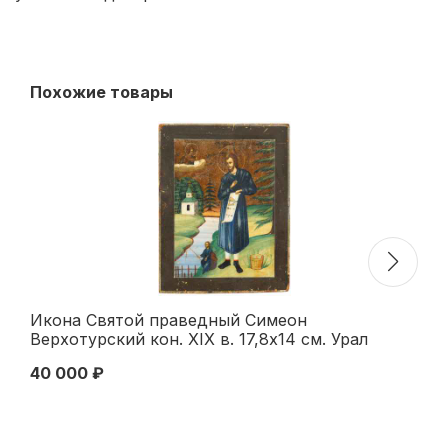
Похожие товары
Икона Святой праведный Симеон
Ик
Верхотурский кон. XIX в. 17,8x14 см. Урал
ко
Конец XIX века
40 000 ₽
65