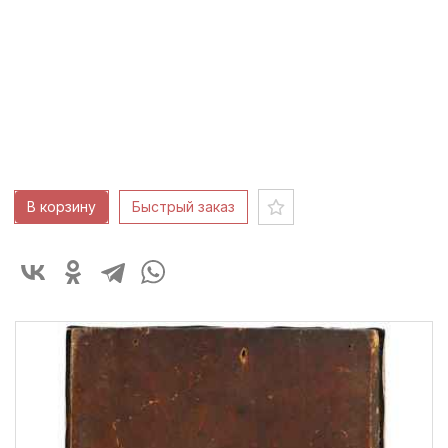
дерево, шпонки торцовые,
левкас, масло
Высота: 22,4
см
Ширина: 17,8
см
Глубина: 1,8
см
120 000 ₽
В корзину
Быстрый заказ