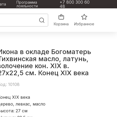
+7 800 300 60
Программа
ата
лояльности
48
Корзина
Избранное
Икона в окладе Богоматерь
Тихвинская масло, латунь,
золочение кон. XIX в.
27x22,5 см. Конец XIX века
од: 10108
онец XIX века
ерево, левкас, масло
ысота: 27
см