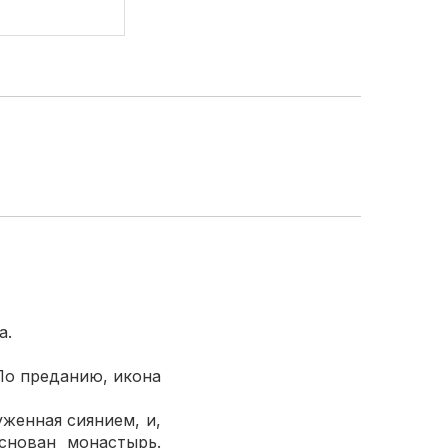
а.
По преданию, икона
уженная сиянием, и,
снован монастырь.