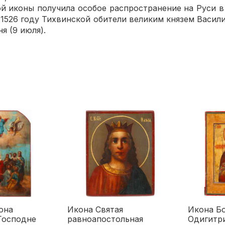
й иконы получила особое распространение на Руси в 
1526 году Тихвинской обители великим князем Васили
я (9 июля).
она
Икона Святая
Икона Б
Господне
равноапостольная
Одигитр