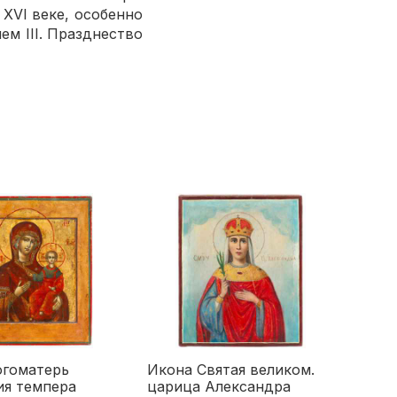
XVI веке, особенно
ем III. Празднество
огоматерь
Икона Святая великом.
ия темпера
царица Александра