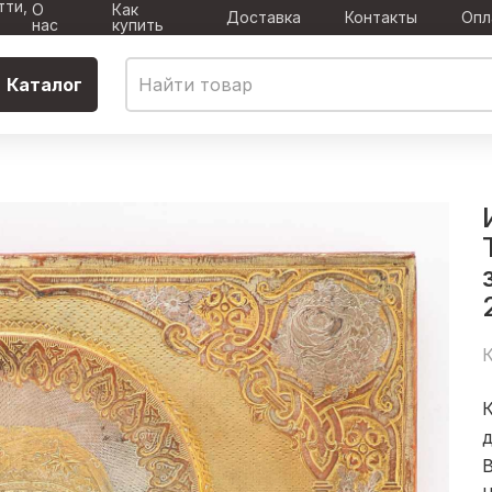
тти,
О
Как
Доставка
Контакты
Опл
нас
купить
Каталог
К
К
д
В