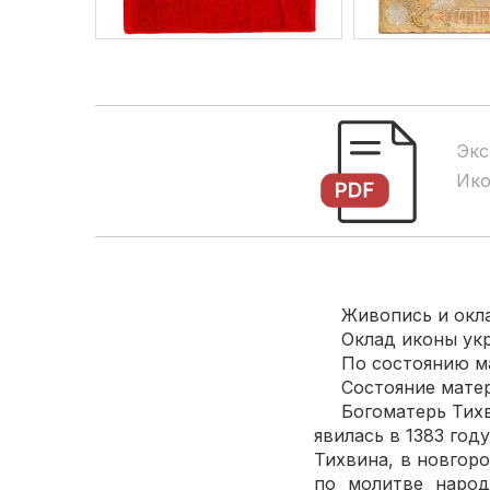
Экс
Ико
Живопись и оклад 
Оклад иконы укра
По состоянию мате
Состояние матери
Богоматерь Тихвин
явилась в 1383 год
Тихвина, в новгоро
по молитве народ