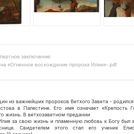
пертное заключение:
на «Огненное восхождение пророка Илии»-.pdf
н из важнейших пророков Ветхого Завета - родился 
стова в Палестине. Его имя означает «Крепость Г
го жизнь. В ветхозаветном предании
 Илия за свою жизнь и пламенную любовь к Богу был 
снице. Свидетелем этого стал его ученик Елис