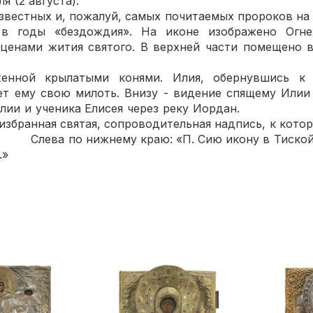
ется 20 июля (2 августа
известных и, пожалуй, самых почитаемых пророков на 
 в годы «бездождия». На иконе изображено Огне
ценами жития святого. В верхней части помещено 
женной крылатыми конями. Илия, обернувшись к
ет ему свою милоть. Внизу - видение спящему Илии
ка Илии и ученика Елисея через реку Иор
а избранная святая, сопроводительная надпись, к 
ему краю: «П. Сию икону в Тиской Губ.
.»