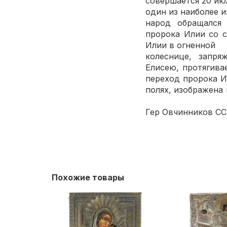
соверша
один из наиболее 
народ обращался
пророка Илии со с
Илии в огненной
колеснице, запря
Елисею, протягива
переход проро
полях, изображен
Слева по нижн
Гер Овчинников СС
Похожие товары