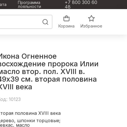
+7 800 300 60
Программа
ата
лояльности
48
Корзина
Избранное
Икона Огненное
восхождение пророка Илии
масло втор. пол. XVIII в.
49x39 см. вторая половина
ХVIII века
од: 10123
торая половина ХVIII века
дерево, шпонки торцовые;
евкас, масло