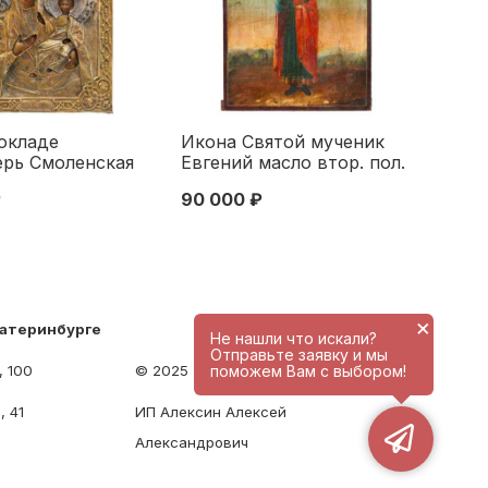
окладе
Икона Святой мученик
ерь Смоленская
Евгений масло втор. пол.
р. XIX в.
XIX в. 26,7x22 см. Вторая
₽
90 000 ₽
8x3,2 см. Вторая
половина XIX века
 XIX века
×
катеринбурге
Не нашли что искали?
Отправьте заявку и мы
, 100
© 2025 - antique-center.ru
поможем Вам с выбором!
, 41
ИП Алексин Алексей
Александрович