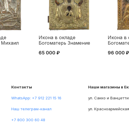
аде
Икона в окладе
Икона в 
 Михаил
Богоматерь Знамение
Богомат
унь,
темпера, латунь,
латунь се
65 000 ₽
96 000 
он. XIX в.
серебрение сер. XIX в.
30,5x25,
 Конец XIX
30,5х26 см. середина ХІХ
половина
века
Контакты
Наши магазины в Е
WhatsApp: +7 912 221 15 16
ул. Сакко и Ванцетти
Наш телеграм-канал
ул. Красноармейская
+7 800 300 60 48