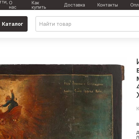
тти,
О
Как
Доставка
Контакты
Опл
нас
купить
Каталог
К
в
л