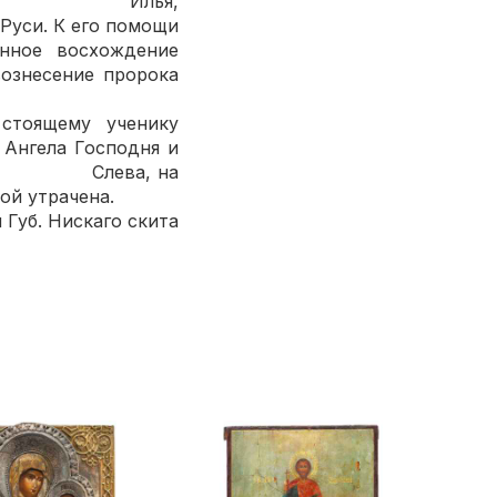
). Илья,
Руси. К его помощи
нное восхождение
вознесение пророка
 стоящему ученику
 Ангела Господня и
дан. Слева, на
которой утрачена.
 Нискаго скита