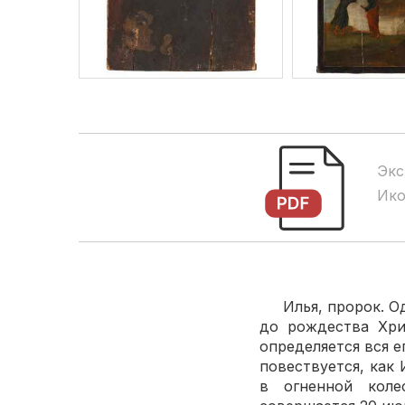
Экс
Ико
Илья, пророк. Оди
до рождества Хри
определяется вся е
повествуется, как
в огненной коле