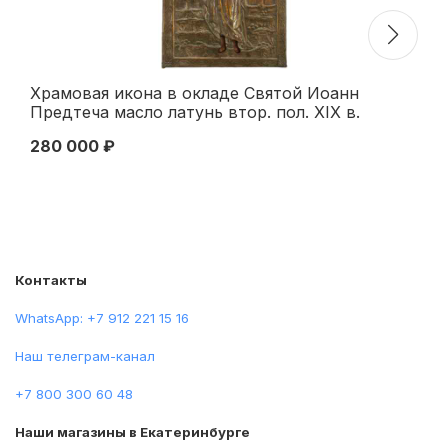
Храмовая икона в окладе Святой Иоанн
Ик
Предтеча масло латунь втор. пол. XIX в.
Си
79,5x57 см. Вторая половина XIX века
280 000 ₽
25
Контакты
WhatsApp: +7 912 221 15 16
Наш телеграм-канал
+7 800 300 60 48
Наши магазины в Екатеринбурге