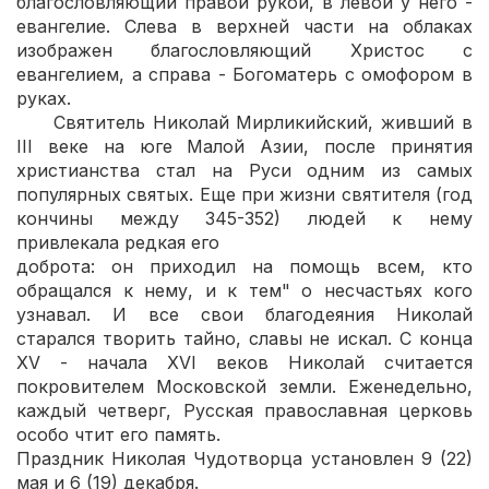
благословляющий правой рукой, в левой у него -
евангелие. Слева в верхней части на облаках
изображен благословляющий Христос с
евангелием, а справа - Богоматерь с омофором в
руках.
Святитель Николай Мирликийский, живший в
III веке на юге Малой Азии, после принятия
христианства стал на Руси одним из самых
популярных святых. Еще при жизни святителя (год
кончины между 345-352) людей к нему
привлекала редкая его
доброта: он приходил на помощь всем, кто
обращался к нему, и к тем" о несчастьях кого
узнавал. И все свои благодеяния Николай
старался творить тайно, славы не искал. С конца
XV - начала XVI веков Николай считается
покровителем Московской земли. Еженедельно,
каждый четверг, Русская православная церковь
особо чтит его память.
Праздник Николая Чудотворца установлен 9 (22)
мая и 6 (19) декабря.