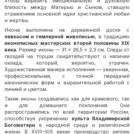
чтобы выразить эмоциональную и духовную
близость между Матерью и Сыном, ставшую
отражением основной идеи христианской любви
и жертвы.
Икона выполнена на деревянной доске с
левкасом и темперной живописью
, в традициях
иконописных мастерских второй половины XIX
века
. Размер иконы — 31 × 26,5 × 2,3 см. Следы от
гвоздей на торцах свидетельствуют о наличии
оклада, который, вероятно, утрачен.
Художественная манера исполнения — уверенная,
профессиональная, с точной передачей
канонических форм и выразительной работой с
линией и цветом.
Такие иконы создавались как для храмового, так
и для домашнего поклонения. Они
распространялись по всей территории России,
способствуя укоренению
культа Владимирской
Богоматери
в народной среде и религиозной
жизни. В XVIII–XIX веках производство реплик