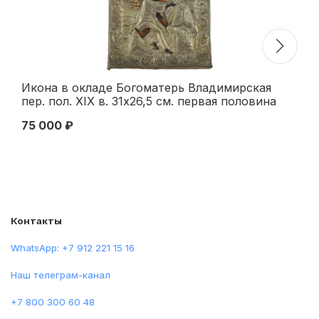
Икона в окладе Богоматерь Владимирская
Хр
пер. пол. ХІХ в. 31x26,5 см. первая половина
жи
ХІХ века
XI
75 000 ₽
45
XI
Контакты
WhatsApp: +7 912 221 15 16
Наш телеграм-канал
+7 800 300 60 48