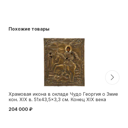
Похожие товары
Храмовая икона в окладе Чудо Георгия о Змие
Ик
кон. XIX в. 51x43,5x3,3 см. Конец XIX века
Чу
XI
204 000 ₽
85