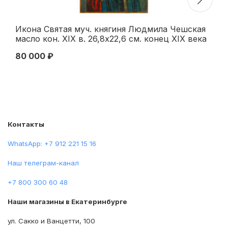
Икона Святая муч. княгиня Людмила Чешская
Ие
масло кон. XIX в. 26,8x22,6 см. конец ХIХ века
Ие
80 000 ₽
72
Контакты
WhatsApp: +7 912 221 15 16
Наш телеграм-канал
+7 800 300 60 48
Наши магазины в Екатеринбурге
ул. Сакко и Ванцетти, 100