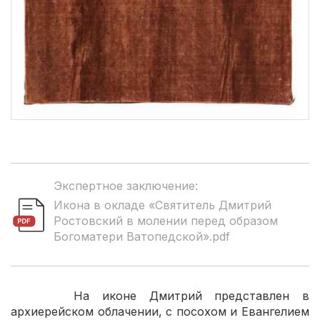
Экспертное заключение:
Икона в окладе «Святитель Дмитрий
Ростовский в молении перед образом
Богоматери Ватопедской».pdf
На иконе Дмитрий представлен в
архиерейском облачении, с посохом и Евангелием