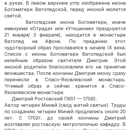
в руках. В левом верхнем углу изображена икона
Богоматери Ватопедской, перед иконой молится
святой.
Ватопедская икона Богоматери, иначе
именуема «Отрада» или «Утешение» празднуется
21 января/ 3 февраля), находится в монастыре
Ватопед на Афоне. По преданию этот
чудотворный образ прославился в начале IX века.
Список с иконы Богоматери Ватопедской был
келейным образом святителя Дмитрия. Этой
иконой родители благословляли его на принятие
монашества. После кончины Дмитрия икону сразу
перенесли в Спасо-Яковлевский монастырь.
Чтимый образ и сейчас хранится в Спасо-
Яковлевском монастыре.
Дмитрий Ростовский (1651 — 1709).
Автор четырех Миней (свод житий святых). Труды
по созданию четырех Миней продлились около 20
лет. С 1702г. до своей кончины Дмитрий
возглавлял ростовскую митрополичью кафедру. В