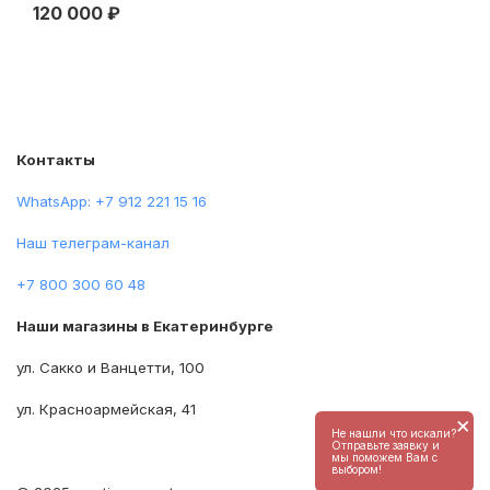
120 000 ₽
24
мои печали". конец ХІХ века
Контакты
WhatsApp: +7 912 221 15 16
Наш телеграм-канал
+7 800 300 60 48
Наши магазины в Екатеринбурге
ул. Сакко и Ванцетти, 100
ул. Красноармейская, 41
×
Не нашли что искали?
Отправьте заявку и
мы поможем Вам с
выбором!