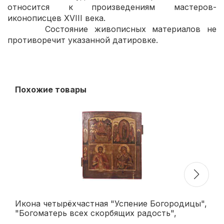
относится к произведениям мастеров-
иконописцев XVIII века.
Состояние живописных материалов не
противоречит указанной датировке.
Похожие товары
Икона четырёхчастная "Успение Богородицы",
Ик
"Богоматерь всех скорбящих радость",
пе
"Великомученик Никита"," Богоматерь Утоли
по