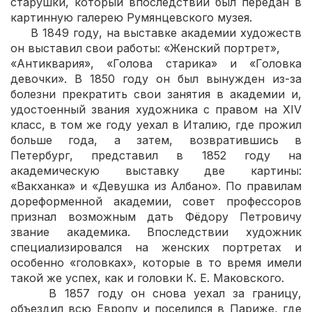
старушки, который впоследствии был передан в
картинную галерею Румянцевского музея.
В 1849 году, на выставке академии художеств
он выставил свои работы: «Женский портрет»,
«Антиквария», «Голова старика» и «Головка
девочки». В 1850 году он был вынужден из-за
болезни прекратить свои занятия в академии и,
удостоенный звания художника с правом на XIV
класс, в том же году уехал в Италию, где прожил
больше года, а затем, возвратившись в
Петербург, представил в 1852 году на
академическую выставку две картины:
«Вакханка» и «Девушка из Албано». По правилам
дореформенной академии, совет профессоров
признал возможным дать Фёдору Петровичу
звание академика. Впоследствии художник
специализировался на женских портретах и
особенно «головках», которые в то время имели
такой же успех, как и головки К. Е. Маковского.
В 1857 году он снова уехал за границу,
объездил всю Европу и поселился в Париже, где