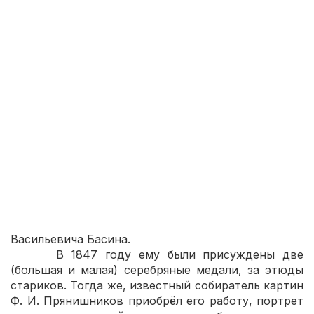
библейские сюжеты, жанровые композиции. В
последние годы занимался почти исключительно
портретом.
Фёдор Петрович Чумаков родился в 1823 году, в
Петербурге, где с 1834 года по 1840 год
воспитывался в Санкт-Петербургском
театральном училище, куда был отдан
родителями. Одновременно он посещал
рисовальные классы Академии Художеств.
В семнадцать лет, 1840 году, он перевёлся в
Академию Художеств, став пенсионером
общества поощрения художеств. Там же его
заметили профессора живописи К. П. Брюллов и
П. В. Басин, он стал вольноприходящнм учеником
в классе исторической живописи Петра
Васильевича Басина.
В 1847 году ему были присуждены две
(большая и малая) серебряные медали, за этюды
стариков. Тогда же, известный собиратель картин
Ф. И. Прянишников приобрёл его работу, портрет