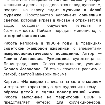
женщина и девочка раздеваются перед купанием,
поодаль на берегу сидит
мужчина в белой
фуражке
. Пространство наполнено
солнечным
светом
, который играет в листве и отражается в
воде, создавая ощущение теплоты и
безмятежности. Пейзаж передан живописно, с
этюдной свежестью
.
Работа написана в
1980-е годы
в традициях
советской жанровой живописи
, с элементами
импрессионистического освещения
. Автор —
Галина Алексеевна Румянцева
, художница из
Ленинграда, член Союза художников, ученица
Бориса Иогансона
. Её стиль сочетает реализм с
лёгкой, светлой манерой письма.
Картина «
На озере
» написана на
холсте маслом
и отражает характерную для художницы тему —
образы детей
и
сцены повседневной жизни
.
Работа выполнена на
территории СССР
и
представляет интерес для коллекционеров,