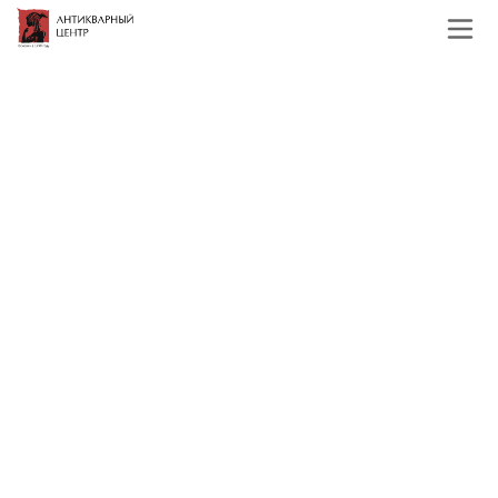
Главная
Каталог
Русская и советская
живопись
Середина и конец 20 века