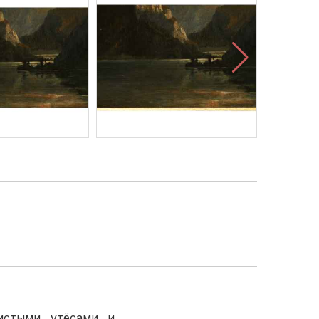
истыми утёсами и