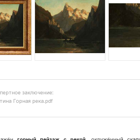
пертное заключение:
тина Горная река.pdf
бражён
горный пейзаж с рекой
, окружённый скал