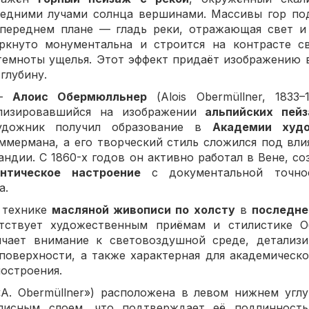
едними лучами солнца вершинами. Массивы гор по
 переднем плане — гладь реки, отражающая свет и
ркнуто монументальна и строится на контрасте св
 темноты ущелья. Этот эффект придаёт изображению 
глубину.
 —
Алоис Обермюлльнер
(Alois Obermüllner, 1833–
ализировавшийся на изображении
альпийских пей
удожник получил образование в
Академии худ
мермана, а его творческий стиль сложился под вл
андии. С 1860-х годов он активно работал в Вене, со
нтическое настроение
с документальной точно
а.
 технике
масляной живописи по холсту
в
последне
тствует художественным приёмам и стилистике О
ичает внимание к световоздушной среде, детализи
поверхности, а также характерная для академическ
остроения.
A. Obermüllner») расположена в левом нижнем угл
исным слоем, что подтверждает её подлинность