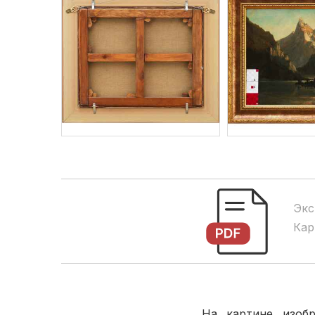
Экс
Кар
На картине изо