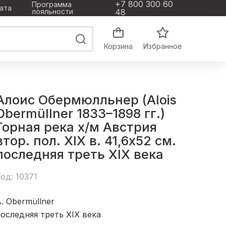
+7 800 300 60
Программа
ата
лояльности
48
Корзина
Избранное
Алоис Обермюлльнер (Alois
Obermüllner 1833–1898 гг.)
Горная река х/м Австрия
втор. пол. XIX в. 41,6x52 см.
последняя треть ХІХ века
од: 10371
. Obermüllner
оследняя треть ХІХ века