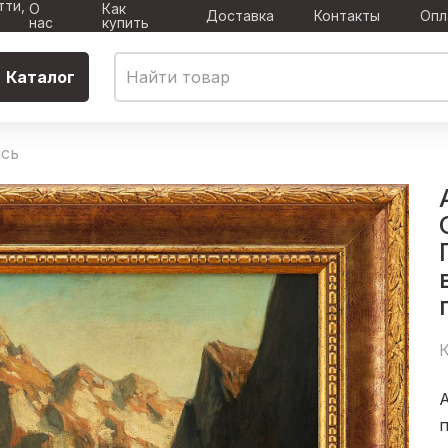
тти,
О
Как
Доставка
Контакты
Опл
нас
купить
Каталог
сь
К
А
п