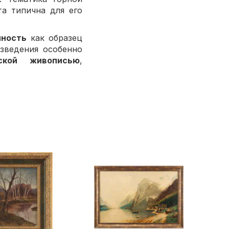
а типична для его
нность
как образец
изведения особенно
йской живописью
,