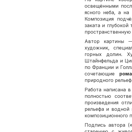
освещёнными посл
ясного неба, а на
Композиция подчё
заката и глубокой
пространственную 
Автор картины
художник, специ
горных долин. Х
Штайнфельда и Цим
по Франции и Голл
сочетающие
рома
природного рельеф
Работа написана в
полностью соотве
произведения отл
рельефа и водной 
композиционного п
Подпись автора («
старению с живоп