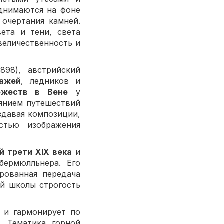
днимаются на фоне
 очертания камней.
ета и тени, света
величественность и
1898), австрийский
зажей
, ледников и
ожеств в Вене
у
иянием путешествий
здавая композиции,
стью изображения
й трети XIX века
и
бермюлльнера. Его
рованная передача
ой школы строгость
у и гармонирует по
. Тематика горной