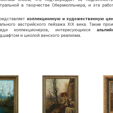
тральной в творчестве Обермюлльнера, и эта работ
представляет
коллекционную и художественную це
льного австрийского пейзажа XIX века. Такие про
реди коллекционеров, интересующихся
альпи
дшафтом и школой венского реализма.