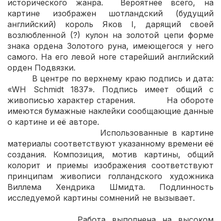
исторического жанра. Вероятнее всего, на
картине изображен шотландский (будущий
английский) король Яков I, дарящий своей
возлюбленной (?) кулон на золотой цепи форме
знака ордена Золотого руна, имеющегося у него
самого. На его левой ноге старейший английский
орден Подвязки.
В центре по верхнему краю подпись и дата:
«WH Schmidt 1837». Подпись имеет общий с
живописью характер старения. На обороте
имеются бумажные наклейки сообщающие данные
о картине и её авторе.
Использованные в картине
материалы соответствуют указанному времени её
создания. Композиция, мотив картины, общий
колорит и приемы изображения соответствуют
принципам живописи голландского художника
Виллема Хендрика Шмидта. Подлинность
исследуемой картины сомнений не вызывает.
Работа выполнена на высоком