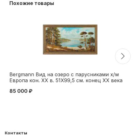
Похожие товары
Bergmann Вид на озеро с парусниками х/м
Н/
Европа кон. XX в. 51Х99,5 см. конец XX века
ко
85 000 ₽
90
Контакты