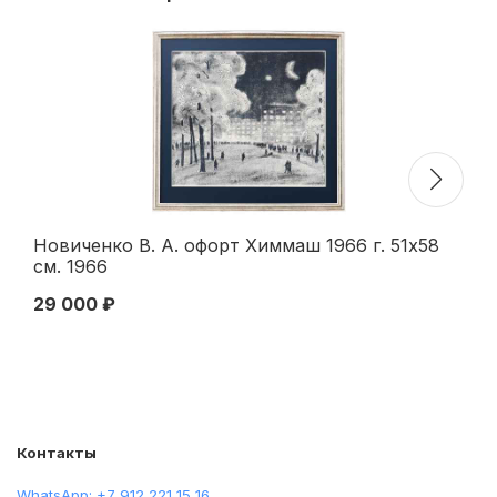
Новиченко В. А. офорт Химмаш 1966 г. 51x58
В.
см. 1966
19
29 000 ₽
30
Контакты
WhatsApp: +7 912 221 15 16