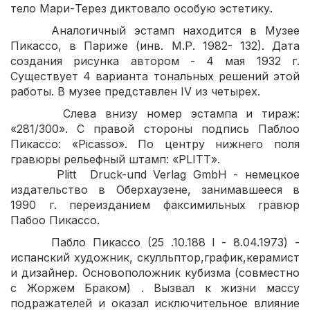
тело Мари-Терез диктовало особую эстетику.
Аналоrичный эстамп находится в Музее
Пикассо, в Париже (инв. М.Р. 1982- 132). Дата
создания рисунка автором - 4 мая 1932 г.
Существует 4 варианта тональных решений этой
работы. В музее представлен IV из четырех.
Слева внизу номер эстампа и тираж:
«281/300». С правой стороны подпись Паблоо
Пикассо: «Picasso». По центру нижнего поля
гравюры рельефный штамп: «РLIТТ».
Plitt Druck-uпd Verlag GmbH - немецкое
издательство в Оберхаузене, занимавшееся в
1990 г. переизданием факсимильных rравюр
Пабоо Пикассо.
Пабло Пикассо (25 .10.188 l - 8.04.1973) -
испанский художник, скулльптор,график,керамист
и дизайнер. Основоположник кубизма (совместно
с Жоржем Браком) . Вызвал к жизни массу
подражателей и оказал исключительное влияние