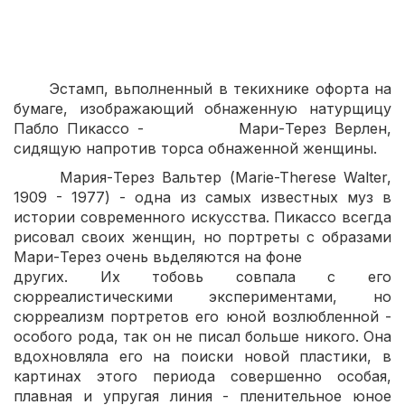
скульптурный торс.pdf
Эстамп, вьполненный в текихнике офорта на
бумаге, изображающий обнаженную натурщицу
Пабло Пикассо - Мари-Терез Верлен,
сидящую напротив торса обнаженной женщины.
Мария-Терез Вальтер (Мarie-Therese Walter,
1909 - 1977) - одна из самых известных муз в
истории современноrо искусства. Пикассо всегда
рисовал своих женщин, но портреты с образами
Мари-Терез очень вьделяются на фоне
других. Их тобовь совпала с его
сюрреалистическими экспериментами, но
сюрреализм портретов его юной возлюбленной -
особого рода, так он не писал больше никого. Она
вдохновляла его на поиски новой пластики, в
картинах этого периода совершенно особая,
плавная и упругая линия - пленительное юное