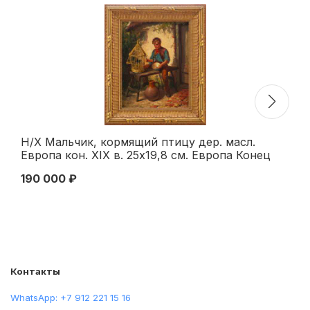
Н/Х Мальчик, кормящий птицу дер. масл.
К.
Европа кон. XIX в. 25x19,8 см. Европа Конец
60
XIX века
190 000 ₽
16
Контакты
WhatsApp: +7 912 221 15 16