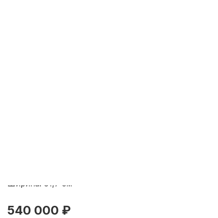
Б. М. Боголюбов (1878-1940 гг.)
Осенний день в усадьбе к/м
Россия нач. ХХ в. 41,2x61,7 см.
Россия Первая четверть XX
века
Код: 10485
Боголюбов Б.М
Россия
Первая четверть XX века
картон, масло
Высота: 41,2
см
Ширина: 61,7
см
540 000 ₽